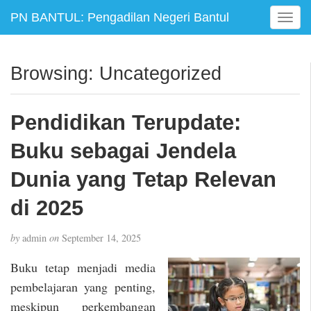
PN BANTUL: Pengadilan Negeri Bantul
T
o
g
g
Browsing: Uncategorized
l
e
n
Pendidikan Terupdate:
a
v
Buku sebagai Jendela
i
g
Dunia yang Tetap Relevan
a
di 2025
t
i
o
by
admin
on
September 14, 2025
n
Buku tetap menjadi media
pembelajaran yang penting,
meskipun perkembangan