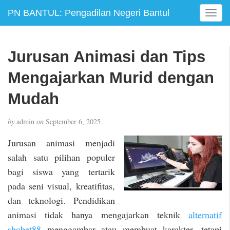
PN BANTUL: Pengadilan Negeri Bantul
T
o
g
g
Jurusan Animasi dan Tips
l
e
Mengajarkan Murid dengan
n
a
Mudah
v
i
by
admin
on
September 6, 2025
g
a
Jurusan animasi menjadi
t
salah satu pilihan populer
i
bagi siswa yang tertarik
o
n
pada seni visual, kreatifitas,
dan teknologi. Pendidikan
animasi tidak hanya mengajarkan teknik
alternatif
sbobet88
menggambar atau membuat karakter, tetapi