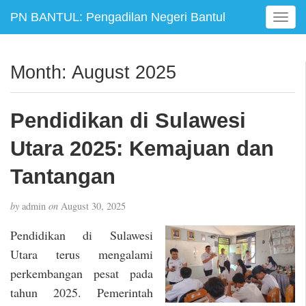
PN BANTUL: Pengadilan Negeri Bantul
T
o
g
g
Month:
August 2025
l
e
n
Pendidikan di Sulawesi
a
v
Utara 2025: Kemajuan dan
i
g
Tantangan
a
t
by
admin
on
August 30, 2025
i
o
Pendidikan di Sulawesi
n
Utara terus mengalami
perkembangan pesat pada
tahun 2025. Pemerintah