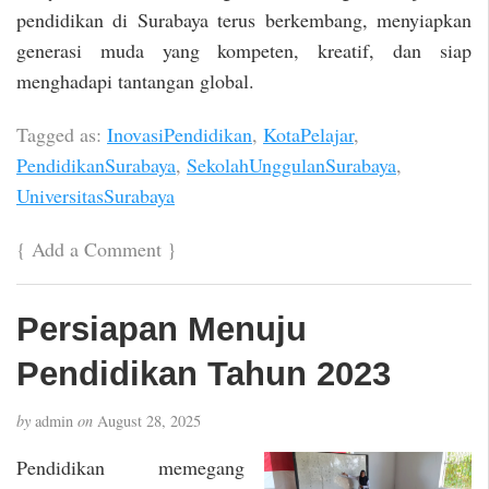
pendidikan di Surabaya terus berkembang, menyiapkan
generasi muda yang kompeten, kreatif, dan siap
menghadapi tantangan global.
Tagged as:
InovasiPendidikan
,
KotaPelajar
,
PendidikanSurabaya
,
SekolahUnggulanSurabaya
,
UniversitasSurabaya
{
Add a Comment
}
Persiapan Menuju
Pendidikan Tahun 2023
by
admin
on
August 28, 2025
Pendidikan memegang