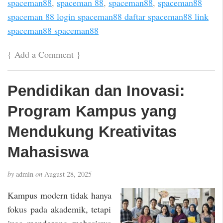
spaceman88
,
spaceman 88
,
spaceman88
,
spaceman88
spaceman 88 login spaceman88 daftar spaceman88 link
spaceman88 spaceman88
{
Add a Comment
}
Pendidikan dan Inovasi:
Program Kampus yang
Mendukung Kreativitas
Mahasiswa
by
admin
on
August 28, 2025
Kampus modern tidak hanya
fokus pada akademik, tetapi
juga mendorong mahasiswa