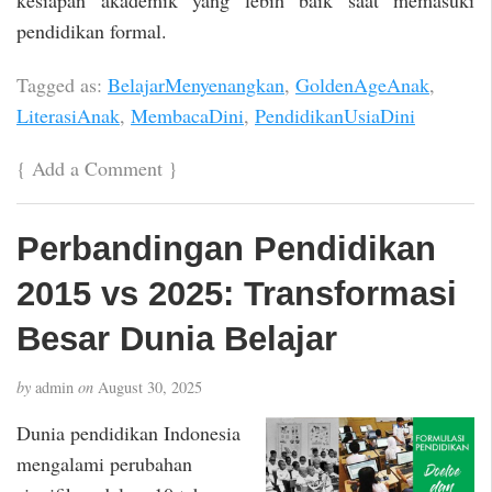
pendidikan formal.
Tagged as:
BelajarMenyenangkan
,
GoldenAgeAnak
,
LiterasiAnak
,
MembacaDini
,
PendidikanUsiaDini
{
Add a Comment
}
Perbandingan Pendidikan
2015 vs 2025: Transformasi
Besar Dunia Belajar
by
admin
on
August 30, 2025
Dunia pendidikan Indonesia
mengalami perubahan