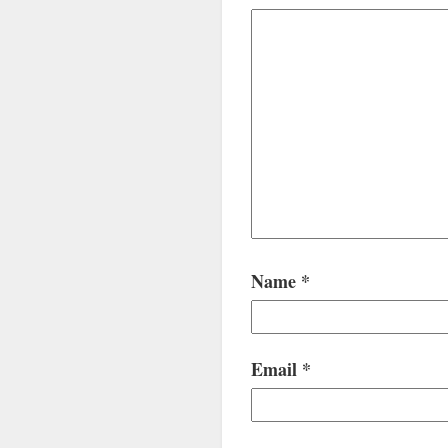
Name
*
Email
*