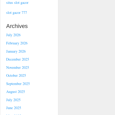
situs slot gacor
slot gacor 777
Archives
July 2026
February 2026
January 2026
December 2025
November 2025
October 2025
September 2025
August 2025
July 2025
June 2025