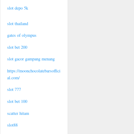
slot depo 5k
slot thailand
gates of olympus
slot bet 200
slot gacor gampang menang
https://moonchocolatebarsoffici
al.com/
slot 777
slot bet 100
scatter hitam
slot88