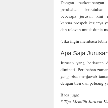
Dengan perkembangan 
perubahan kebutuhan 
beberapa jurusan kini m
karena prospek kerjanya y
dan relevan untuk dunia m
(Jika ingin membaca lebih la
Apa Saja Jurusan
Jurusan yang berkaitan 
diminati. Perubahan zama
yang bisa menjawab tantan
dengan tren dan peluang y
Baca juga:
5 Tips Memilih Jurusan Ku