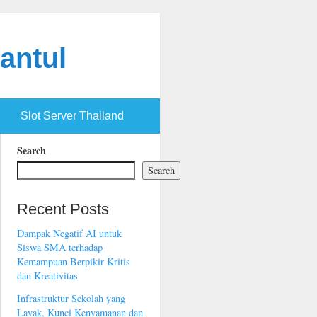
antul
Slot Server Thailand
Search
Search
Recent Posts
Dampak Negatif AI untuk
Siswa SMA terhadap
Kemampuan Berpikir Kritis
dan Kreativitas
Infrastruktur Sekolah yang
Layak, Kunci Kenyamanan dan