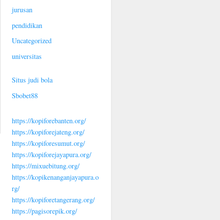
jurusan
pendidikan
Uncategorized
universitas
Situs judi bola
Sbobet88
https://kopiforebanten.org/
https://kopiforejateng.org/
https://kopiforesumut.org/
https://kopiforejayapura.org/
https://mixuebitung.org/
https://kopikenanganjayapura.o
rg/
https://kopiforetangerang.org/
https://pagisorepik.org/