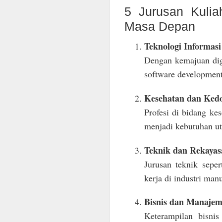
5 Jurusan Kulia
Masa Depan
Teknologi Informas
Dengan kemajuan digit
software development,
Kesehatan dan Ked
Profesi di bidang kes
menjadi kebutuhan ut
Teknik dan Rekayas
Jurusan teknik seper
kerja di industri man
Bisnis dan Manaje
Keterampilan bisni