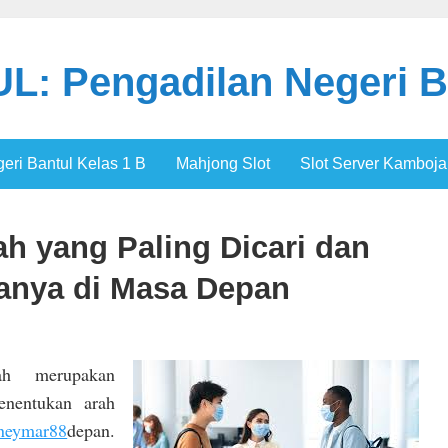
: Pengadilan Negeri B
ri Bantul Kelas 1 B
Mahjong Slot
Slot Server Kamboja
ah yang Paling Dicari dan
anya di Masa Depan
ah merupakan
enentukan arah
neymar88
depan.