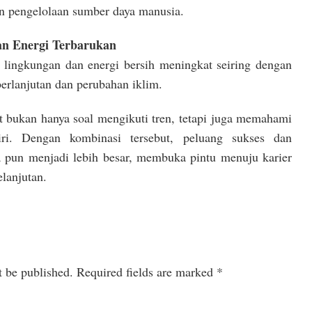
an pengelolaan sumber daya manusia.
an Energi Terbarukan
 lingkungan dan energi bersih meningkat seiring dengan
berlanjutan dan perubahan iklim.
t bukan hanya soal mengikuti tren, tetapi juga memahami
ri. Dengan kombinasi tersebut, peluang sukses dan
a pun menjadi lebih besar, membuka pintu menuju karier
lanjutan.
t be published.
Required fields are marked
*