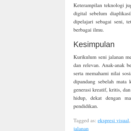
Keterampilan teknologi j
digital sebelum diaplikas
dipelajari sebagai seni, t
berbagai ilmu.
Kesimpulan
Kurikulum seni jalanan me
dan relevan. Anak-anak be
serta memahami nilai sosi
dipandang sebelah mata 
generasi kreatif, kritis, d
hidup, dekat dengan ma
pendidikan.
Tagged as:
ekspresi visual
jalanan