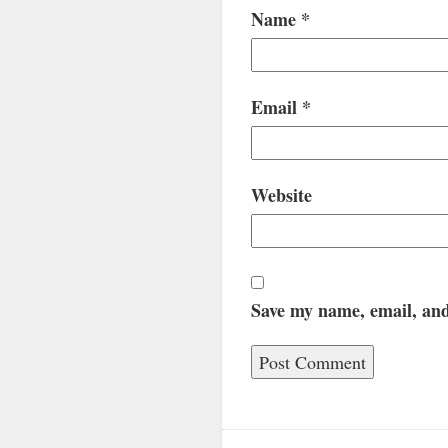
Name
*
Email
*
Website
Save my name, email, and 