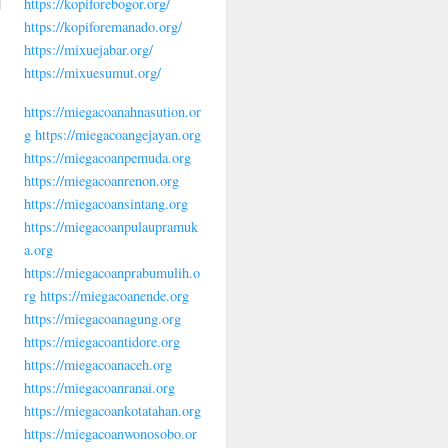
https://kopiforebogor.org/
https://kopiforemanado.org/
https://mixuejabar.org/
https://mixuesumut.org/
https://miegacoanahnasution.or
g
https://miegacoangejayan.org
https://miegacoanpemuda.org
https://miegacoanrenon.org
https://miegacoansintang.org
https://miegacoanpulaupramuk
a.org
https://miegacoanprabumulih.o
rg
https://miegacoanende.org
https://miegacoanagung.org
https://miegacoantidore.org
https://miegacoanaceh.org
https://miegacoanranai.org
https://miegacoankotatahan.org
https://miegacoanwonosobo.or