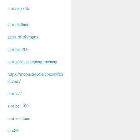
slot depo 5k
slot thailand
gates of olympus
slot bet 200
slot gacor gampang menang
https://moonchocolatebarsoffici
al.com/
slot 777
slot bet 100
scatter hitam
slot88