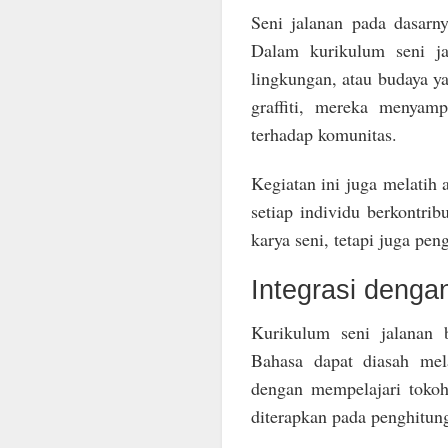
Seni jalanan pada dasarny
Dalam kurikulum seni jal
lingkungan, atau budaya y
graffiti, mereka menyamp
terhadap komunitas.
Kegiatan ini juga melatih
setiap individu berkontri
karya seni, tetapi juga p
Integrasi denga
Kurikulum seni jalanan 
Bahasa dapat diasah mela
dengan mempelajari tokoh
diterapkan pada penghitung