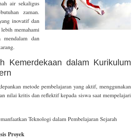
ah air sekaligus
ebutuhan zaman.
ang inovatif dan
a lebih memahami
ra mendalam dan
karang.
rah Kemerdekaan dalam Kurikulum
ern
depankan metode pembelajaran yang aktif, menggunakan
n nilai kritis dan reflektif kepada siswa saat mempelajari
emanfaatkan Teknologi dalam Pembelajaran Sejarah
sis Proyek