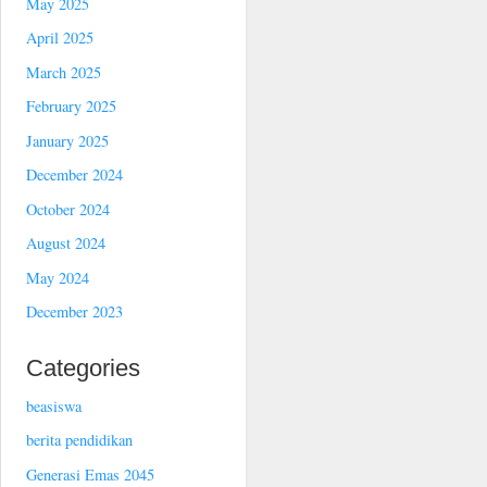
May 2025
April 2025
March 2025
February 2025
January 2025
December 2024
October 2024
August 2024
May 2024
December 2023
Categories
beasiswa
berita pendidikan
Generasi Emas 2045