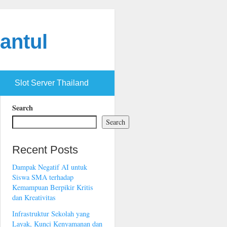
antul
Slot Server Thailand
Search
Search
Recent Posts
Dampak Negatif AI untuk
Siswa SMA terhadap
Kemampuan Berpikir Kritis
dan Kreativitas
Infrastruktur Sekolah yang
Layak, Kunci Kenyamanan dan