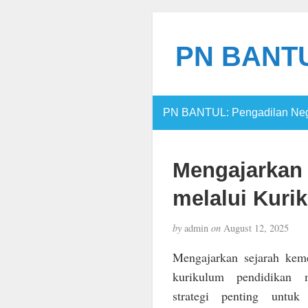
PN BANTUL
PN BANTUL: Pengadilan Nege
Mengajarkan
melalui Kuri
by
admin
on
August 12, 2025
Mengajarkan sejarah kem
kurikulum pendidikan 
strategi penting untu