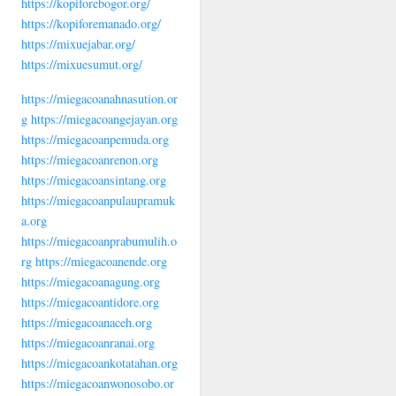
https://kopiforebogor.org/
https://kopiforemanado.org/
https://mixuejabar.org/
https://mixuesumut.org/
https://miegacoanahnasution.or
g
https://miegacoangejayan.org
https://miegacoanpemuda.org
https://miegacoanrenon.org
https://miegacoansintang.org
https://miegacoanpulaupramuk
a.org
https://miegacoanprabumulih.o
rg
https://miegacoanende.org
https://miegacoanagung.org
https://miegacoantidore.org
https://miegacoanaceh.org
https://miegacoanranai.org
https://miegacoankotatahan.org
https://miegacoanwonosobo.or