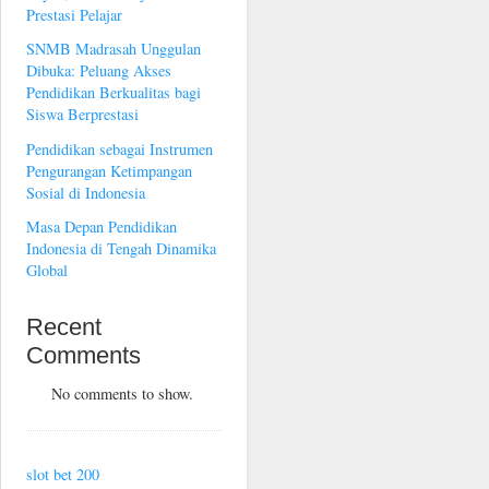
Prestasi Pelajar
SNMB Madrasah Unggulan
Dibuka: Peluang Akses
Pendidikan Berkualitas bagi
Siswa Berprestasi
Pendidikan sebagai Instrumen
Pengurangan Ketimpangan
Sosial di Indonesia
Masa Depan Pendidikan
Indonesia di Tengah Dinamika
Global
Recent
Comments
No comments to show.
slot bet 200