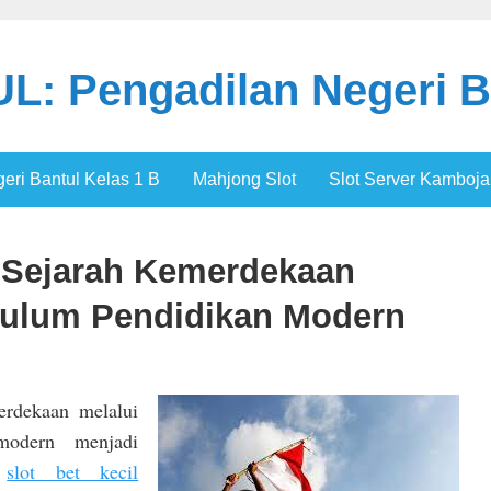
: Pengadilan Negeri B
ri Bantul Kelas 1 B
Mahjong Slot
Slot Server Kamboja
 Sejarah Kemerdekaan
kulum Pendidikan Modern
erdekaan melalui
modern menjadi
k
slot bet kecil