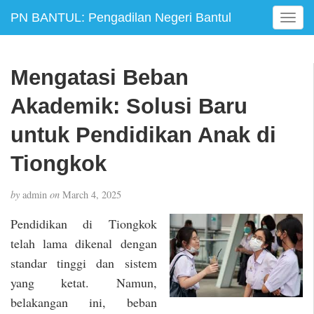
PN BANTUL: Pengadilan Negeri Bantul
T
o
g
g
Mengatasi Beban
l
e
Akademik: Solusi Baru
n
a
untuk Pendidikan Anak di
v
Tiongkok
i
g
a
by
admin
on
March 4, 2025
t
i
Pendidikan di Tiongkok
o
telah lama dikenal dengan
n
standar tinggi dan sistem
yang ketat. Namun,
belakangan ini, beban