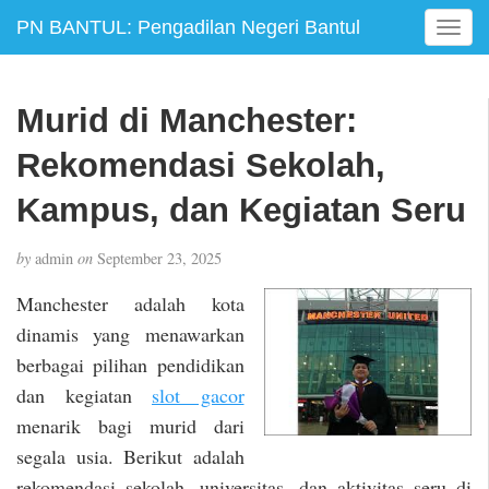
PN BANTUL: Pengadilan Negeri Bantul
T
o
g
g
Murid di Manchester:
l
e
Rekomendasi Sekolah,
n
a
Kampus, dan Kegiatan Seru
v
i
by
admin
on
September 23, 2025
g
a
Manchester adalah kota
t
dinamis yang menawarkan
i
berbagai pilihan pendidikan
o
n
dan kegiatan
slot gacor
menarik bagi murid dari
segala usia. Berikut adalah
rekomendasi sekolah, universitas, dan aktivitas seru di