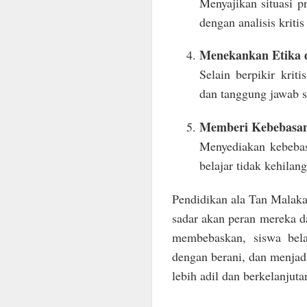
Menyajikan situasi p
dengan analisis kritis
Menekankan Etika 
Selain berpikir krit
dan tanggung jawab s
Memberi Kebebasan 
Menyediakan kebebas
belajar tidak kehilan
Pendidikan ala Tan Malaka
sadar akan peran mereka da
membebaskan, siswa bela
dengan berani, dan menja
lebih adil dan berkelanjuta