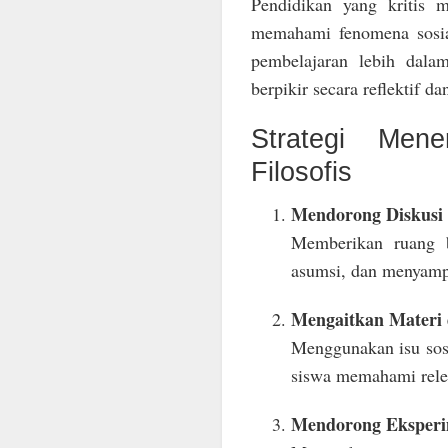
Pendidikan yang kritis 
memahami fenomena sosial
pembelajaran lebih dala
berpikir secara reflektif
Strategi Mene
Filosofis
Mendorong Diskusi
Memberikan ruang b
asumsi, dan menyampa
Mengaitkan Materi
Menggunakan isu sosi
siswa memahami relev
Mendorong Eksperi