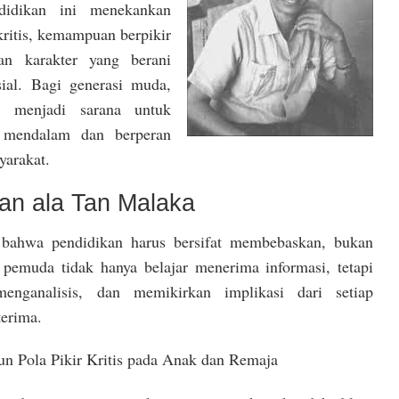
didikan ini menekankan
ritis, kemampuan berpikir
kan karakter yang berani
ial. Bagi generasi muda,
i menjadi sarana untuk
 mendalam dan berperan
yarakat.
kan ala Tan Malaka
ahwa pendidikan harus bersifat membebaskan, bukan
pemuda tidak hanya belajar menerima informasi, tetapi
menganalisis, dan memikirkan implikasi dari setiap
erima.
n Pola Pikir Kritis pada Anak dan Remaja