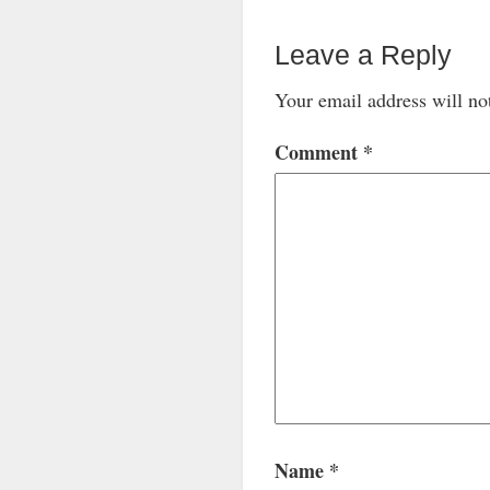
Leave a Reply
Your email address will no
Comment
*
Name
*