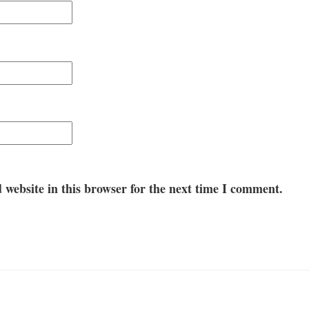
website in this browser for the next time I comment.