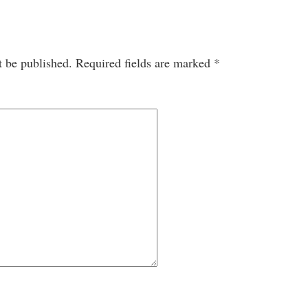
t be published.
Required fields are marked
*