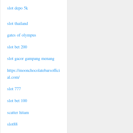
slot depo 5k
slot thailand
gates of olympus
slot bet 200
slot gacor gampang menang
https://moonchocolatebarsoffici
al.com/
slot 777
slot bet 100
scatter hitam
slot88