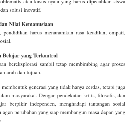
roblematis atau kasus nyata yang harus dipecahkan siswa
 dan solusi inovatif.
dan Nilai Kemanusiaan
is, pendidikan harus menanamkan rasa keadilan, empati,
osial.
Belajar yang Terkontrol
an bereksplorasi sambil tetap membimbing agar proses
gan arah dan tujuan.
 membentuk generasi yang tidak hanya cerdas, tetapi juga
lam masyarakat. Dengan pendekatan kritis, filosofis, dan
jar berpikir independen, menghadapi tantangan sosial
di agen perubahan yang siap membangun masa depan yang
n.