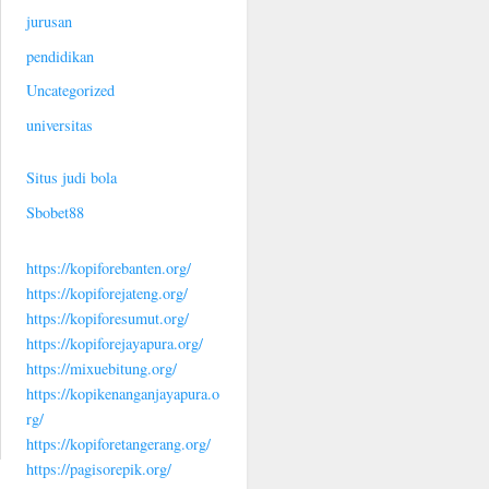
jurusan
pendidikan
Uncategorized
universitas
Situs judi bola
Sbobet88
https://kopiforebanten.org/
https://kopiforejateng.org/
https://kopiforesumut.org/
https://kopiforejayapura.org/
https://mixuebitung.org/
https://kopikenanganjayapura.o
rg/
https://kopiforetangerang.org/
https://pagisorepik.org/