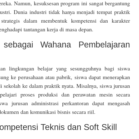
ereka. Namun, kesuksesan program ini sangat bergantung
ustri. Dunia industri tidak hanya menjadi tempat praktik
a strategis dalam membentuk kompetensi dan karakter
enghadapi tantangan kerja di masa depan.
i sebagai Wahana Pembelajaran
kan lingkungan belajar yang sesungguhnya bagi siswa
ung ke perusahaan atau pabrik, siswa dapat menerapkan
 di sekolah ke dalam praktik nyata. Misalnya, siswa jurusan
elajari proses produksi dan perawatan mesin secara
iswa jurusan administrasi perkantoran dapat mengasah
okumen dan komunikasi bisnis secara riil.
mpetensi Teknis dan Soft Skill