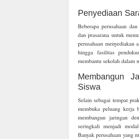
Penyediaan Sar
Beberapa perusahaan dan 
dan prasarana untuk menu
perusahaan menyediakan al
hingga fasilitas penduk
membantu sekolah dalam me
Membangun Jar
Siswa
Selain sebagai tempat pra
membuka peluang kerja b
membangun jaringan deng
seringkali menjadi moda
Banyak perusahaan yang m