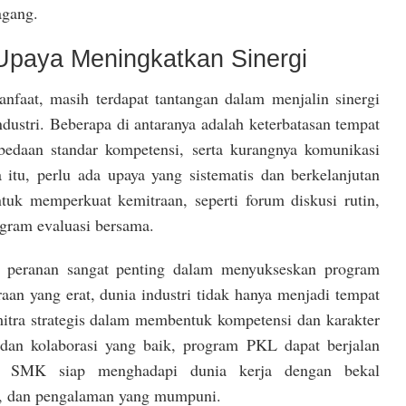
agang.
Upaya Meningkatkan Sinergi
nfaat, masih terdapat tantangan dalam menjalin sinergi
ndustri. Beberapa di antaranya adalah keterbatasan tempat
rbedaan standar kompetensi, serta kurangnya komunikasi
a itu, perlu ada upaya yang sistematis dan berkelanjutan
tuk memperkuat kemitraan, seperti forum diskusi rutin,
ogram evaluasi bersama.
 peranan sangat penting dalam menyukseskan program
n yang erat, dunia industri tidak hanya menjadi tempat
 mitra strategis dalam membentuk kompetensi dan karakter
dan kolaborasi yang baik, program PKL dapat berjalan
san SMK siap menghadapi dunia kerja dengan bekal
n, dan pengalaman yang mumpuni.