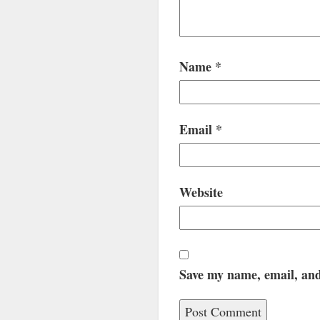
Name
*
Email
*
Website
Save my name, email, and 