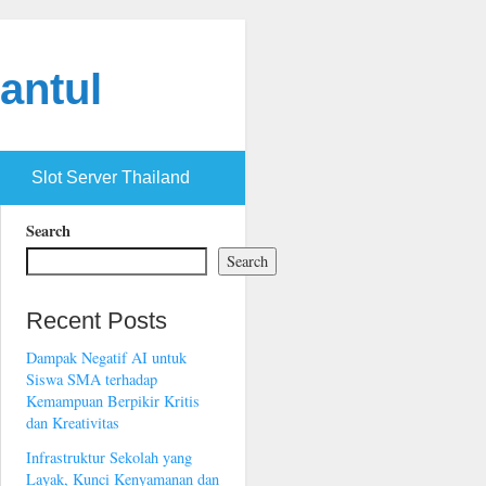
antul
Slot Server Thailand
Search
Search
Recent Posts
Dampak Negatif AI untuk
Siswa SMA terhadap
Kemampuan Berpikir Kritis
dan Kreativitas
Infrastruktur Sekolah yang
Layak, Kunci Kenyamanan dan