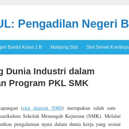
: Pengadilan Negeri B
ri Bantul Kelas 1 B
Mahjong Slot
Slot Server Kamboja
g Dunia Industri dalam
an Program PKL SMK
Lapangan (
slot deposit 5000
) merupakan salah satu
kurikulum Sekolah Menengah Kejuruan (SMK). Melalui
kan pengalaman nyata dalam dunia kerja yang sesuai