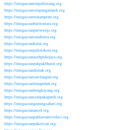
https://miegacoanempatlawang.org
https://miegacoansimpangampek.org
https://miegacoanwatampone.org
https://miegacoanbaritoutara.org
https://miegacoanpurworejo.org
https://miegacoansumbawa.org
https://miegacoankutai.org
https://miegacoanjailolokota.org
https://miegacoanacehpidiejaya.org
https://miegacoanpakpakbharat.org
https://miegacoandemak.org
https://miegacoansarolangun.org
https://miegacoanlimapuluh.org
https://miegacoanbengkayang.org
https://miegacoancempakaputih.org
https://miegacoangunungsahari.org
https://miegacoanancol.org
https://miegacoanpahlawanrevolusi.org
https://miegacoanpakerisan.org