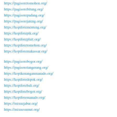
https://pagisoretomohon.org/
https://pagisorebitung.org/
https://pagisorepadang.org/
https://pagisorejateng.org/
https://kopiforementeng.org/
https://kopiforepik.org/
https://kopiforepluit.org/
https://kopiforetomohon.org/
https://kopiforemakassar.org/
https://pagisorebogor.org/
https://pagisoretangerang.org/
https://kopikenanganmanado.org/
https://kopiforedepok.org/
https://kopiforebali.org/
https://kopiforebogor.org/
https://kopiforemanado.org/
https://mixuejabar.org/
https://mixuesumut.org/