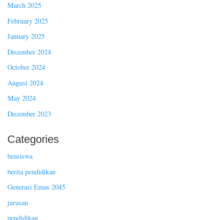
March 2025
February 2025
January 2025
December 2024
October 2024
August 2024
May 2024
December 2023
Categories
beasiswa
berita pendidikan
Generasi Emas 2045
jurusan
pendidikan