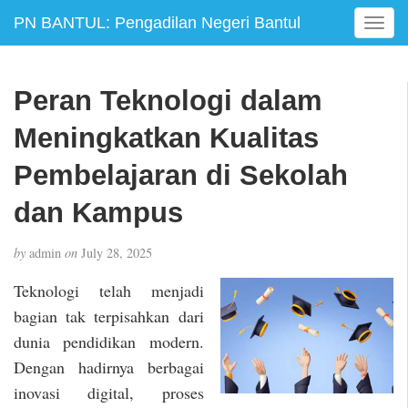
PN BANTUL: Pengadilan Negeri Bantul
T
o
g
g
Peran Teknologi dalam
l
e
Meningkatkan Kualitas
n
a
Pembelajaran di Sekolah
v
dan Kampus
i
g
a
by
admin
on
July 28, 2025
t
i
Teknologi telah menjadi
o
bagian tak terpisahkan dari
n
dunia pendidikan modern.
Dengan hadirnya berbagai
inovasi digital, proses