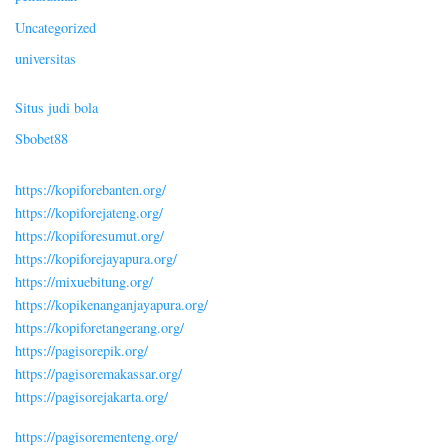
Uncategorized
universitas
Situs judi bola
Sbobet88
https://kopiforebanten.org/
https://kopiforejateng.org/
https://kopiforesumut.org/
https://kopiforejayapura.org/
https://mixuebitung.org/
https://kopikenanganjayapura.org/
https://kopiforetangerang.org/
https://pagisorepik.org/
https://pagisoremakassar.org/
https://pagisorejakarta.org/
https://pagisorementeng.org/