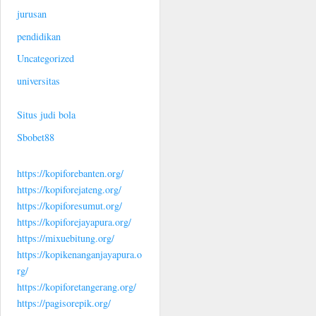
jurusan
pendidikan
Uncategorized
universitas
Situs judi bola
Sbobet88
https://kopiforebanten.org/
https://kopiforejateng.org/
https://kopiforesumut.org/
https://kopiforejayapura.org/
https://mixuebitung.org/
https://kopikenanganjayapura.o
rg/
https://kopiforetangerang.org/
https://pagisorepik.org/