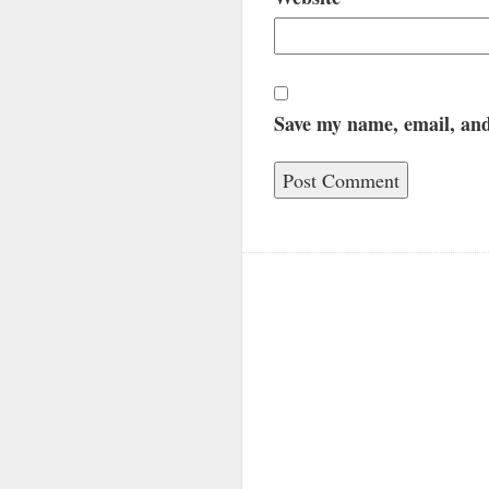
Save my name, email, and 