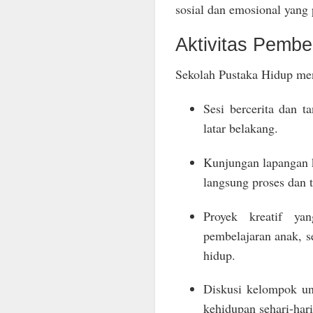
sosial dan emosional yang
Aktivitas Pembel
Sekolah Pustaka Hidup men
Sesi bercerita dan t
latar belakang.
Kunjungan lapangan k
langsung proses dan 
Proyek kreatif y
pembelajaran anak, se
hidup.
Diskusi kelompok un
kehidupan sehari-hari