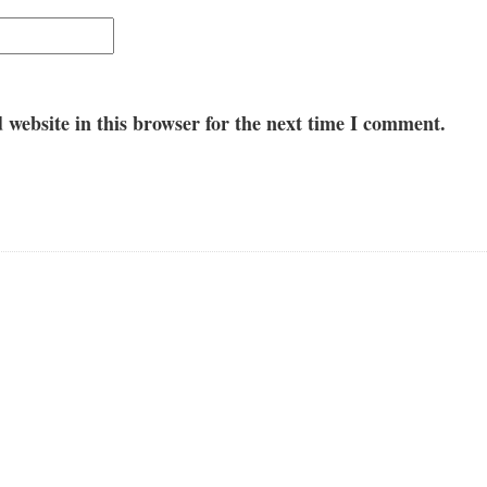
website in this browser for the next time I comment.