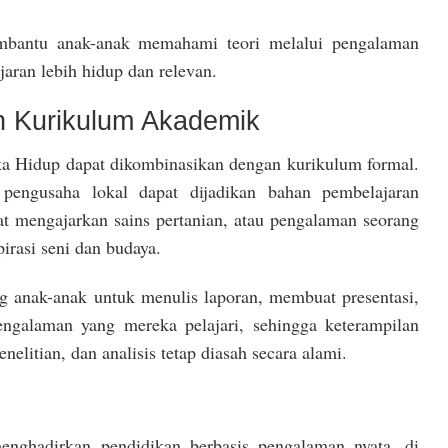
embantu anak-anak memahami teori melalui pengalaman
aran lebih hidup dan relevan.
n Kurikulum Akademik
ka Hidup dapat dikombinasikan dengan kurikulum formal.
g pengusaha lokal dapat dijadikan bahan pembelajaran
at mengajarkan sains pertanian, atau pengalaman seorang
irasi seni dan budaya.
g anak-anak untuk menulis laporan, membuat presentasi,
engalaman yang mereka pelajari, sehingga keterampilan
nelitian, dan analisis tetap diasah secara alami.
enghadirkan pendidikan berbasis pengalaman nyata, di