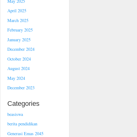
May 2025
April 2025
March 2025
February 2025
January 2025
December 2024
October 2024
August 2024
May 2024
December 2023
Categories
beasiswa
berita pendidikan
Generasi Emas 2045