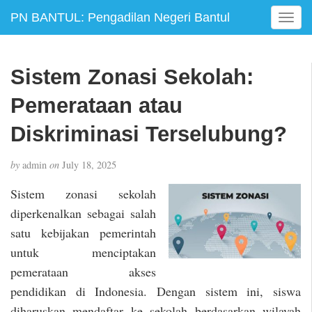
PN BANTUL: Pengadilan Negeri Bantul
T
o
g
g
Sistem Zonasi Sekolah:
l
e
Pemerataan atau
n
a
Diskriminasi Terselubung?
v
i
by
admin
on
July 18, 2025
g
a
Sistem zonasi sekolah
t
diperkenalkan sebagai salah
i
satu kebijakan pemerintah
o
n
untuk menciptakan
pemerataan akses
pendidikan di Indonesia. Dengan sistem ini, siswa
diharuskan mendaftar ke sekolah berdasarkan wilayah