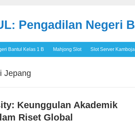
: Pengadilan Negeri B
ri Bantul Kelas 1 B
Mahjong Slot
Slot Server Kamboja
i Jepang
ity: Keunggulan Akademik
lam Riset Global