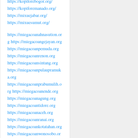
https://kopiforebogor.org/
https://kopiforemanado.org/
https://mixuejabar.org/
https://mixuesumut.org/
https://miegacoanahnasution.or
g
https://miegacoangejayan.org
https://miegacoanpemuda.org
https://miegacoanrenon.org
https://miegacoansintang.org
https://miegacoanpulaupramuk
a.org
https://miegacoanprabumulih.o
rg
https://miegacoanende.org
https://miegacoanagung.org
https://miegacoantidore.org
https://miegacoanaceh.org
https://miegacoanranai.org
https://miegacoankotatahan.org
https://miegacoanwonosobo.or