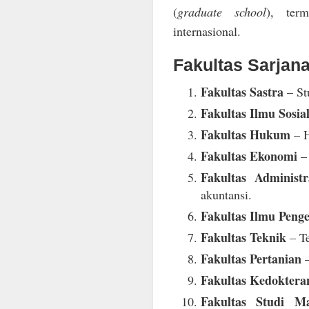
(
graduate school
), ter
internasional.
Fakultas Sarjana
Fakultas Sastra
– Stu
Fakultas Ilmu Sosia
Fakultas Hukum
– H
Fakultas Ekonomi
– 
Fakultas Administr
akuntansi.
Fakultas Ilmu Peng
Fakultas Teknik
– Te
Fakultas Pertanian
–
Fakultas Kedoktera
Fakultas Studi Ma