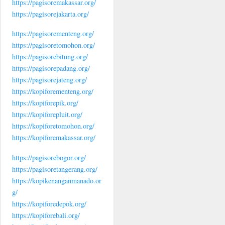
https://pagisoremakassar.org/
https://pagisorejakarta.org/
https://pagisorementeng.org/
https://pagisoretomohon.org/
https://pagisorebitung.org/
https://pagisorepadang.org/
https://pagisorejateng.org/
https://kopiforementeng.org/
https://kopiforepik.org/
https://kopiforepluit.org/
https://kopiforetomohon.org/
https://kopiforemakassar.org/
https://pagisorebogor.org/
https://pagisoretangerang.org/
https://kopikenanganmanado.or
g/
https://kopiforedepok.org/
https://kopiforebali.org/