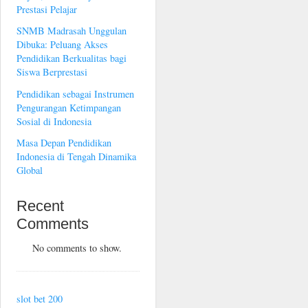
Prestasi Pelajar
SNMB Madrasah Unggulan
Dibuka: Peluang Akses
Pendidikan Berkualitas bagi
Siswa Berprestasi
Pendidikan sebagai Instrumen
Pengurangan Ketimpangan
Sosial di Indonesia
Masa Depan Pendidikan
Indonesia di Tengah Dinamika
Global
Recent
Comments
No comments to show.
slot bet 200