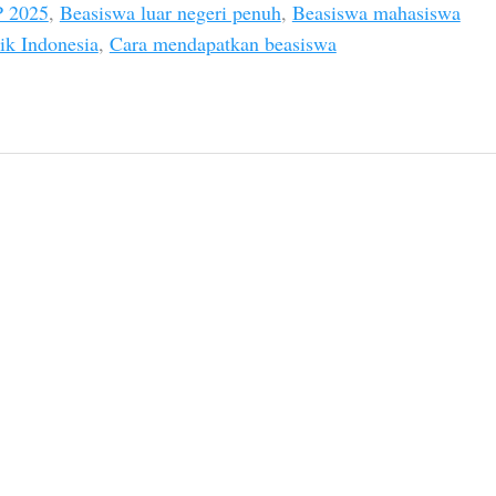
 2025
,
Beasiswa luar negeri penuh
,
Beasiswa mahasiswa
ik Indonesia
,
Cara mendapatkan beasiswa