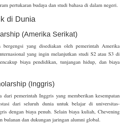
ram pertukaran budaya dan studi bahasa di dalam negeri.
k di Dunia
larship (Amerika Serikat)
wa bergengsi yang disediakan oleh pemerintah Amerika
nternasional yang ingin melanjutkan studi S2 atau S3 di
encakup biaya pendidikan, tunjangan hidup, dan biaya
larship (Inggris)
a dari pemerintah Inggris yang memberikan kesempatan
tasi dari seluruh dunia untuk belajar di universitas-
ggris dengan biaya penuh. Selain biaya kuliah, Chevening
n bulanan dan dukungan jaringan alumni global.