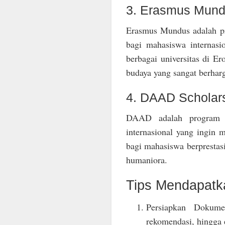
3. Erasmus Mund
Erasmus Mundus adalah p
bagi mahasiswa internasi
berbagai universitas di 
budaya yang sangat berhar
4. DAAD Scholars
DAAD adalah program b
internasional yang ingin 
bagi mahasiswa berprestas
humaniora.
Tips Mendapatk
Persiapkan Dokume
rekomendasi, hingga e