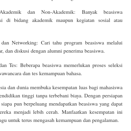
 Akademik dan Non-Akademik: Banyak beasiswa
asi di bidang akademik maupun kegiatan sosial atau
 dan Networking: Cari tahu program beasiswa melalui
ar, dan diskusi dengan alumni penerima beasiswa.
an Tes: Beberapa beasiswa memerlukan proses seleksi
 wawancara dan tes kemampuan bahasa.
nesia dan dunia membuka kesempatan luas bagi mahasiswa
endidikan tinggi tanpa terbebani biaya. Dengan persiapan
, siapa pun berpeluang mendapatkan beasiswa yang dapat
eka menjadi lebih cerah. Manfaatkan kesempatan ini
 ragu untuk terus mengasah kemampuan dan pengalaman.