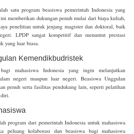
lah satu program beasiswa pemerintah Indonesia yang
 ini memberikan dukungan penuh mulai dari biaya kuliah,
aya penelitian untuk jenjang magister dan doktoral, baik
geri. LPDP sangat kompetitif dan menuntut prestasi
 yang luar biasa.
gulan Kemendikbudristek
 bagi mahasiswa Indonesia yang ingin melanjutkan
dalam negeri maupun luar negeri. Beasiswa Unggulan
 penuh serta fasilitas pendukung lain, seperti pelatihan
diri.
masiswa
ah program dari pemerintah Indonesia untuk mahasiswa
ka peluang kolaborasi dan beasiswa bagi mahasiswa