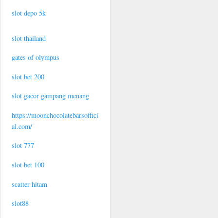
slot depo 5k
slot thailand
gates of olympus
slot bet 200
slot gacor gampang menang
https://moonchocolatebarsoffici
al.com/
slot 777
slot bet 100
scatter hitam
slot88