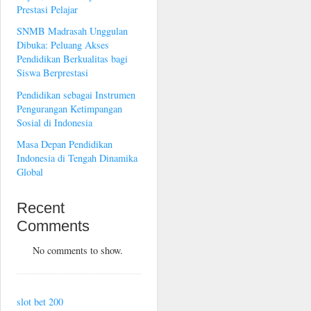
Prestasi Pelajar
SNMB Madrasah Unggulan
Dibuka: Peluang Akses
Pendidikan Berkualitas bagi
Siswa Berprestasi
Pendidikan sebagai Instrumen
Pengurangan Ketimpangan
Sosial di Indonesia
Masa Depan Pendidikan
Indonesia di Tengah Dinamika
Global
Recent
Comments
No comments to show.
slot bet 200