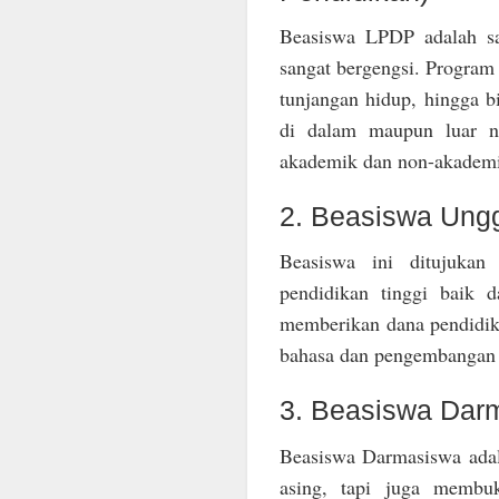
Beasiswa LPDP adalah sa
sangat bergengsi. Program
tunjangan hidup, hingga bi
di dalam maupun luar ne
akademik dan non-akademik
2. Beasiswa Ung
Beasiswa ini ditujukan
pendidikan tinggi baik 
memberikan dana pendidikan
bahasa dan pengembangan 
3. Beasiswa Dar
Beasiswa Darmasiswa adal
asing, tapi juga membu