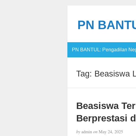
PN BANTUL
PN BANTUL: Pengadilan Nege
Tag:
Beasiswa 
Beasiswa Ter
Berprestasi 
by
admin
on
May 24, 2025