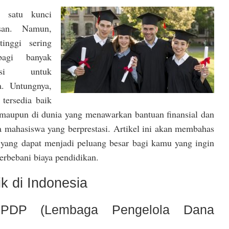
h satu kunci
san. Namun,
inggi sering
bagi banyak
tasi untuk
a. Untungnya,
 tersedia baik
maupun di dunia yang menawarkan bantuan finansial dan
 mahasiswa yang berprestasi. Artikel ini akan membahas
 yang dapat menjadi peluang besar bagi kamu yang ingin
terbebani biaya pendidikan.
k di Indonesia
LPDP (Lembaga Pengelola Dana