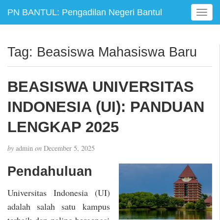
PN BANTUL: Pengadilan Negeri Bantul
T
o
g
g
Tag:
Beasiswa Mahasiswa Baru
l
e
n
BEASISWA UNIVERSITAS
a
v
INDONESIA (UI): PANDUAN
i
g
LENGKAP 2025
a
t
by
admin
on
December 5, 2025
i
o
Pendahuluan
n
Universitas Indonesia (UI)
adalah salah satu kampus
terbaik dan paling bergengsi