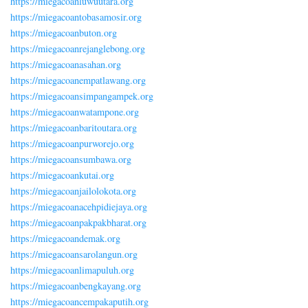
https://miegacoanluwuutara.org
https://miegacoantobasamosir.org
https://miegacoanbuton.org
https://miegacoanrejanglebong.org
https://miegacoanasahan.org
https://miegacoanempatlawang.org
https://miegacoansimpangampek.org
https://miegacoanwatampone.org
https://miegacoanbaritoutara.org
https://miegacoanpurworejo.org
https://miegacoansumbawa.org
https://miegacoankutai.org
https://miegacoanjailolokota.org
https://miegacoanacehpidiejaya.org
https://miegacoanpakpakbharat.org
https://miegacoandemak.org
https://miegacoansarolangun.org
https://miegacoanlimapuluh.org
https://miegacoanbengkayang.org
https://miegacoancempakaputih.org