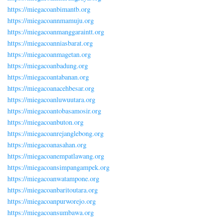
https://miegacoanbimantb.org
https://miegacoannmamuju.org
https://miegacoanmanggaraintt.org
https://miegacoanniasbarat.org
https://miegacoanmagetan.org
https://miegacoanbadung.org
https://miegacoantabanan.org
https://miegacoanacehbesar.org
https://miegacoanluwuutara.org
https://miegacoantobasamosir.org
https://miegacoanbuton.org
https://miegacoanrejanglebong.org
https://miegacoanasahan.org
https://miegacoanempatlawang.org
https://miegacoansimpangampek.org
https://miegacoanwatampone.org
https://miegacoanbaritoutara.org
https://miegacoanpurworejo.org
https://miegacoansumbawa.org