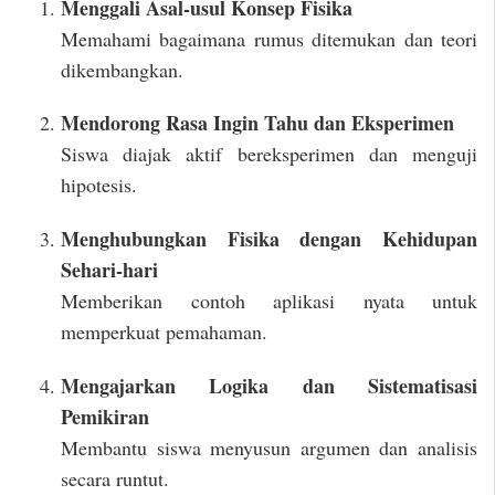
Menggali Asal-usul Konsep Fisika
Memahami bagaimana rumus ditemukan dan teori
dikembangkan.
Mendorong Rasa Ingin Tahu dan Eksperimen
Siswa diajak aktif bereksperimen dan menguji
hipotesis.
Menghubungkan Fisika dengan Kehidupan
Sehari-hari
Memberikan contoh aplikasi nyata untuk
memperkuat pemahaman.
Mengajarkan Logika dan Sistematisasi
Pemikiran
Membantu siswa menyusun argumen dan analisis
secara runtut.