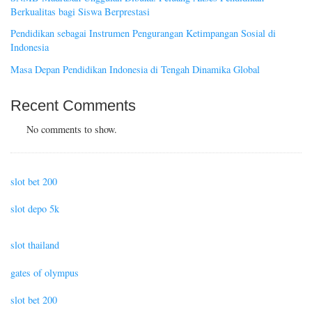
Berkualitas bagi Siswa Berprestasi
Pendidikan sebagai Instrumen Pengurangan Ketimpangan Sosial di
Indonesia
Masa Depan Pendidikan Indonesia di Tengah Dinamika Global
Recent Comments
No comments to show.
slot bet 200
slot depo 5k
slot thailand
gates of olympus
slot bet 200