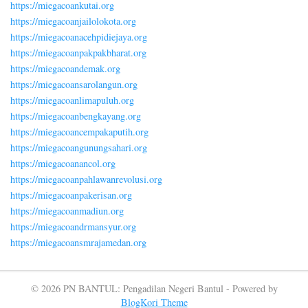
https://miegacoankutai.org
https://miegacoanjailolokota.org
https://miegacoanacehpidiejaya.org
https://miegacoanpakpakbharat.org
https://miegacoandemak.org
https://miegacoansarolangun.org
https://miegacoanlimapuluh.org
https://miegacoanbengkayang.org
https://miegacoancempakaputih.org
https://miegacoangunungsahari.org
https://miegacoanancol.org
https://miegacoanpahlawanrevolusi.org
https://miegacoanpakerisan.org
https://miegacoanmadiun.org
https://miegacoandrmansyur.org
https://miegacoansmrajamedan.org
© 2026 PN BANTUL: Pengadilan Negeri Bantul - Powered by
BlogKori Theme