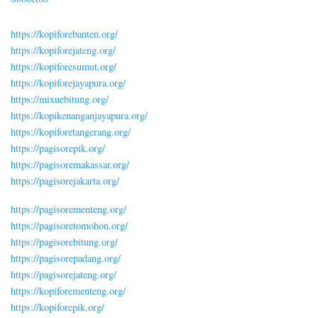
https://kopiforebanten.org/
https://kopiforejateng.org/
https://kopiforesumut.org/
https://kopiforejayapura.org/
https://mixuebitung.org/
https://kopikenanganjayapura.org/
https://kopiforetangerang.org/
https://pagisorepik.org/
https://pagisoremakassar.org/
https://pagisorejakarta.org/
https://pagisorementeng.org/
https://pagisoretomohon.org/
https://pagisorebitung.org/
https://pagisorepadang.org/
https://pagisorejateng.org/
https://kopiforementeng.org/
https://kopiforepik.org/