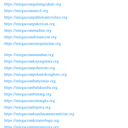
https://miegacoangunungsahari.org
https://miegacoanancol.org
https://miegacoanpahlawanrevolusi.org
https://miegacoanpakerisan.org
https://miegacoanmadiun.org
https://miegacoandrmansyur.org
https://miegacoansmrajamedan.org
https://miegacoanmanahan.org
https://miegacoankayongutara.org
https://miegacoanpohuwato.org
https://miegacoanpulautokongboro.org
https://miegacoanbanyumas.org
https://miegacoanbulukumba.org
https://miegacoanbintang.org
https://miegacoansintangka.org
https://miegacoanbajawa.org
https://miegacoankepulauanmerantiriau.org
https://miegacoankotamobagu.org
https://miegacoanmurungraya.org