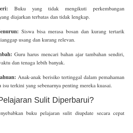
ri:
Buku yang tidak mengikuti perkembangan
ang diajarkan terbatas dan tidak lengkap.
Menurun:
Siswa bisa merasa bosan dan kurang tertarik
ianggap usang dan kurang relevan.
mbah:
Guru harus mencari bahan ajar tambahan sendiri,
ktu dan tenaga lebih banyak.
tahuan:
Anak-anak berisiko tertinggal dalam pemahaman
u isu terkini yang sebenarnya penting mereka kuasai.
lajaran Sulit Diperbarui?
nyebabkan buku pelajaran sulit diupdate secara cepat