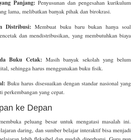
yang Panjang:
Penyusunan dan pengesahan kurikulum
g lama, melibatkan banyak pihak dan birokrasi.
 Distribusi:
Membuat buku baru bukan hanya soal
mencetak dan mendistribusikan, yang membutuhkan biaya
ada Buku Cetak:
Masih banyak sekolah yang belum
gital, sehingga harus menggunakan buku fisik.
al:
Buku harus disesuaikan dengan standar nasional yang
ti perkembangan yang cepat.
apan ke Depan
membuka peluang besar untuk mengatasi masalah ini.
ajaran daring, dan sumber belajar interaktif bisa menjadi
belajaran lebih fleksibel dan mudah diperbarui. Guru pun