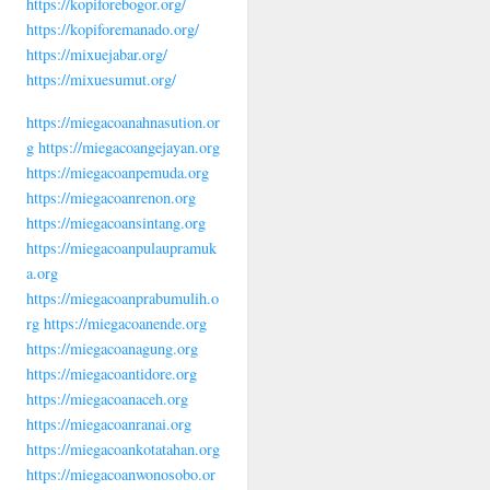
https://kopiforebogor.org/
https://kopiforemanado.org/
https://mixuejabar.org/
https://mixuesumut.org/
https://miegacoanahnasution.or
g
https://miegacoangejayan.org
https://miegacoanpemuda.org
https://miegacoanrenon.org
https://miegacoansintang.org
https://miegacoanpulaupramuk
a.org
https://miegacoanprabumulih.o
rg
https://miegacoanende.org
https://miegacoanagung.org
https://miegacoantidore.org
https://miegacoanaceh.org
https://miegacoanranai.org
https://miegacoankotatahan.org
https://miegacoanwonosobo.or