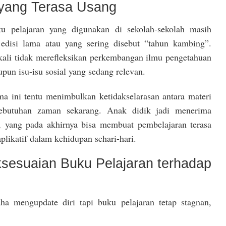
 yang Terasa Usang
u pelajaran yang digunakan di sekolah-sekolah masih
 edisi lama atau yang sering disebut “tahun kambing”.
kali tidak merefleksikan perkembangan ilmu pengetahuan
aupun isu-isu sosial yang sedang relevan.
a ini tentu menimbulkan ketidakselarasan antara materi
ebutuhan zaman sekarang. Anak didik jadi menerima
a, yang pada akhirnya bisa membuat pembelajaran terasa
plikatif dalam kehidupan sehari-hari.
sesuaian Buku Pelajaran terhadap
ha mengupdate diri tapi buku pelajaran tetap stagnan,