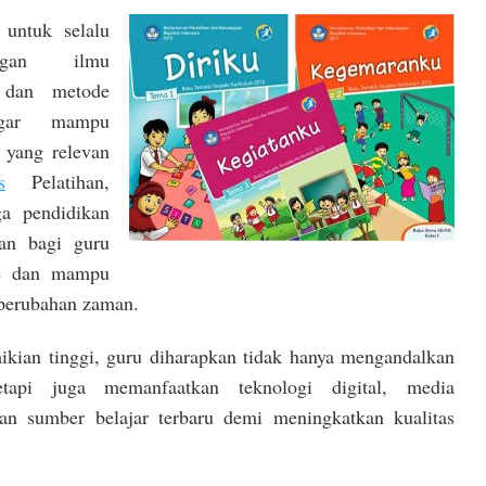
 untuk selalu
angan ilmu
, dan metode
agar mampu
 yang relevan
s
Pelatihan,
ga pendidikan
ban bagi guru
te dan mampu
 perubahan zaman.
ikian tinggi, guru diharapkan tidak hanya mengandalkan
etapi juga memanfaatkan teknologi digital, media
 dan sumber belajar terbaru demi meningkatkan kualitas