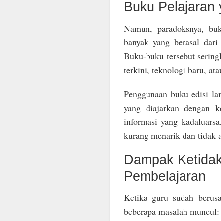
Buku Pelajaran
Namun, paradoksnya, buk
banyak yang berasal dari
Buku-buku tersebut sering
terkini, teknologi baru, at
Penggunaan buku edisi lam
yang diajarkan dengan k
informasi yang kadaluars
kurang menarik dan tidak a
Dampak Ketidak
Pembelajaran
Ketika guru sudah berusa
beberapa masalah muncul: