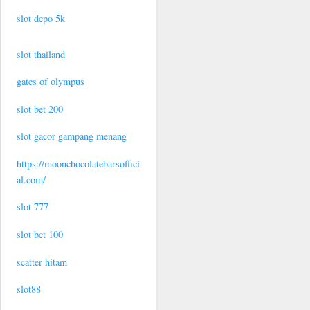
slot depo 5k
slot thailand
gates of olympus
slot bet 200
slot gacor gampang menang
https://moonchocolatebarsoffici
al.com/
slot 777
slot bet 100
scatter hitam
slot88