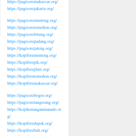
https://pagisoremakassar.org/
https://pagisorejakarta.org/
https://pagisorementeng.org/
https://pagisoretomohon.org/
https://pagisorebitung.org/
https://pagisorepadang.org/
https://pagisorejateng.org/
https://kopiforementeng.org/
https://kopiforepik.org/
https://kopiforepluit.org/
https://kopiforetomohon.org/
https://kopiforemakassar.org/
https://pagisorebogor.org/
https://pagisoretangerang.org/
https://kopikenanganmanado.or
g/
https://kopiforedepok.org/
https://kopiforebali.org/