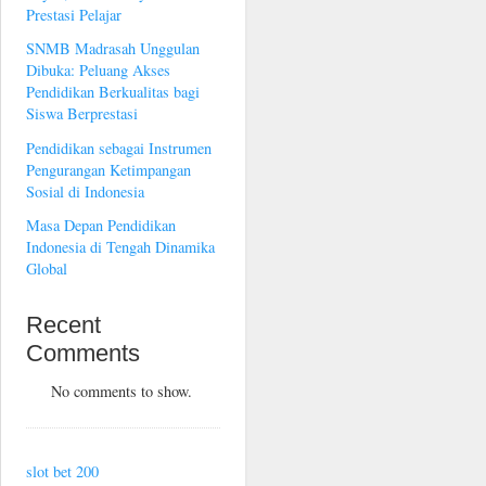
Prestasi Pelajar
SNMB Madrasah Unggulan
Dibuka: Peluang Akses
Pendidikan Berkualitas bagi
Siswa Berprestasi
Pendidikan sebagai Instrumen
Pengurangan Ketimpangan
Sosial di Indonesia
Masa Depan Pendidikan
Indonesia di Tengah Dinamika
Global
Recent
Comments
No comments to show.
slot bet 200