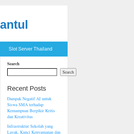
antul
Slot Server Thailand
Search
Search
Recent Posts
Dampak Negatif AI untuk
Siswa SMA terhadap
Kemampuan Berpikir Kritis
dan Kreativitas
Infrastruktur Sekolah yang
Layak, Kunci Kenyamanan dan