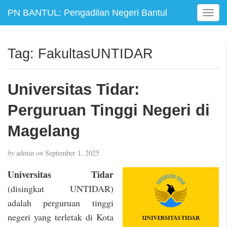
PN BANTUL: Pengadilan Negeri Bantul
T
o
g
g
Tag:
FakultasUNTIDAR
l
e
n
Universitas Tidar:
a
v
Perguruan Tinggi Negeri di
i
g
Magelang
a
t
by
admin
on
September 1, 2025
i
o
Universitas Tidar
n
(disingkat UNTIDAR)
adalah perguruan tinggi
negeri yang terletak di Kota