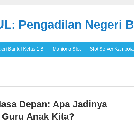
: Pengadilan Negeri B
ri Bantul Kelas 1 B
Mahjong Slot
Slot Server Kamboja
asa Depan: Apa Jadinya
i Guru Anak Kita?