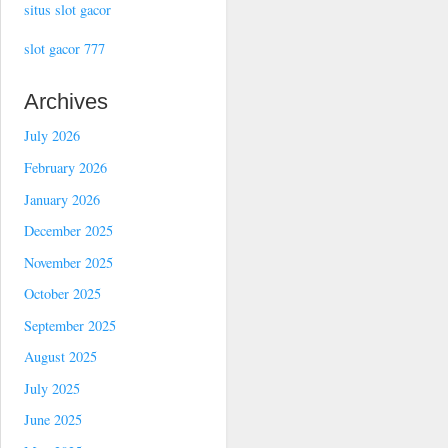
situs slot gacor
slot gacor 777
Archives
July 2026
February 2026
January 2026
December 2025
November 2025
October 2025
September 2025
August 2025
July 2025
June 2025