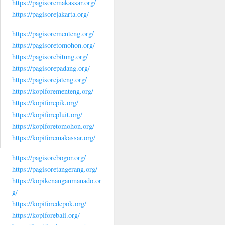
https://pagisoremakassar.org/
https://pagisorejakarta.org/
https://pagisorementeng.org/
https://pagisoretomohon.org/
https://pagisorebitung.org/
https://pagisorepadang.org/
https://pagisorejateng.org/
https://kopiforementeng.org/
https://kopiforepik.org/
https://kopiforepluit.org/
https://kopiforetomohon.org/
https://kopiforemakassar.org/
https://pagisorebogor.org/
https://pagisoretangerang.org/
https://kopikenanganmanado.or
g/
https://kopiforedepok.org/
https://kopiforebali.org/