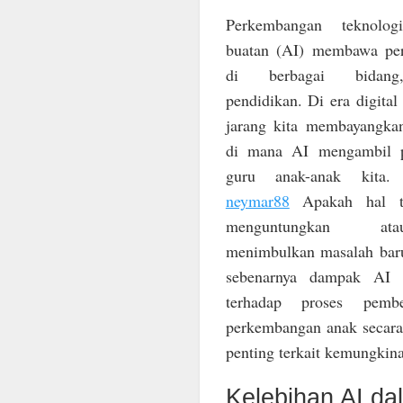
Perkembangan teknolog
buatan (AI) membawa per
di berbagai bidang
pendidikan. Di era digital 
jarang kita membayangka
di mana AI mengambil p
guru anak-anak kita
neymar88
Apakah hal te
menguntungkan at
menimbulkan masalah bar
sebenarnya dampak AI 
terhadap proses pembe
perkembangan anak secara
penting terkait kemungkin
Kelebihan AI da