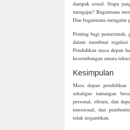
dampak sosial. Siapa ya
mengajar? Bagaimana mem
Dan bagaimana mengatur pe
Penting bagi pemerintah,
dalam membuat regulasi
Pendidikan masa depan ha
keseimbangan antara teknol
Kesimpulan
Masa depan pendidikan 
sekaligus tantangan be
personal, efisien, dan da
emosional, dan pembentu
tidak tergantikan.