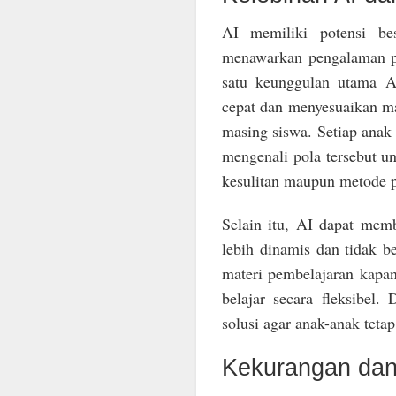
AI memiliki potensi be
menawarkan pengalaman pe
satu keunggulan utama A
cepat dan menyesuaikan m
masing siswa. Setiap anak
mengenali pola tersebut un
kesulitan maupun metode 
Selain itu, AI dapat memb
lebih dinamis dan tidak 
materi pembelajaran kapa
belajar secara fleksibel
solusi agar anak-anak teta
Kekurangan dan 