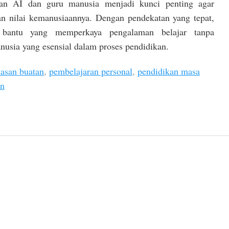
an AI dan guru manusia menjadi kunci penting agar
an nilai kemanusiaannya. Dengan pendekatan yang tepat,
 bantu yang memperkaya pengalaman belajar tanpa
usia yang esensial dalam proses pendidikan.
asan buatan
,
pembelajaran personal
,
pendidikan masa
an