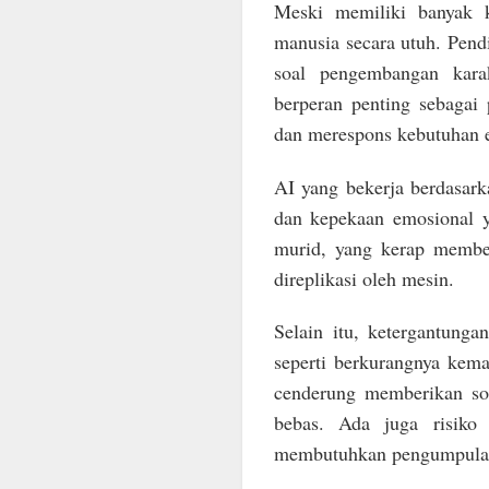
Meski memiliki banyak k
manusia secara utuh. Pendi
soal pengembangan kara
berperan penting sebaga
dan merespons kebutuhan 
AI yang bekerja berdasark
dan kepekaan emosional ya
murid, yang kerap membent
direplikasi oleh mesin.
Selain itu, ketergantung
seperti berkurangnya kema
cenderung memberikan so
bebas. Ada juga risiko
membutuhkan pengumpulan d