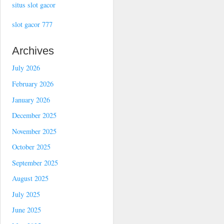
situs slot gacor
slot gacor 777
Archives
July 2026
February 2026
January 2026
December 2025
November 2025
October 2025
September 2025
August 2025
July 2025
June 2025