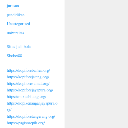
jurusan
pendidikan
Uncategorized
universitas
Situs judi bola
Sbobet88
https://kopiforebanten.org/
https://kopiforejateng.org/
https://kopiforesumut.org/
https://kopiforejayapura.org/
https://mixuebitung.org/
https://kopikenanganjayapura.o
rg/
https://kopiforetangerang.org/
https://pagisorepik.org/