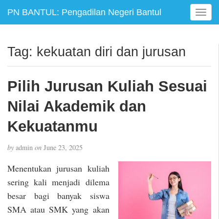
PN BANTUL: Pengadilan Negeri Bantul
T
o
g
g
Tag:
kekuatan diri dan jurusan
l
e
n
Pilih Jurusan Kuliah Sesuai
a
v
Nilai Akademik dan
i
g
Kekuatanmu
a
t
by
admin
on
June 23, 2025
i
o
Menentukan jurusan kuliah
n
sering kali menjadi dilema
besar bagi banyak siswa
SMA atau SMK yang akan