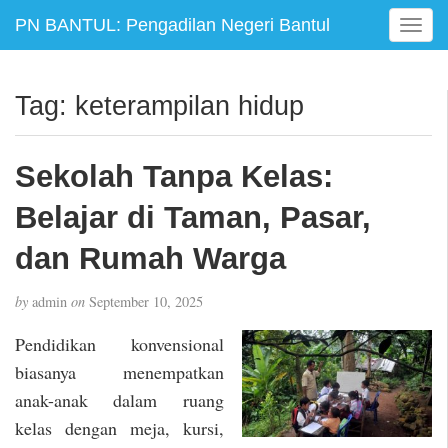
PN BANTUL: Pengadilan Negeri Bantul
T
o
g
g
Tag:
keterampilan hidup
l
e
n
Sekolah Tanpa Kelas:
a
v
Belajar di Taman, Pasar,
i
g
dan Rumah Warga
a
t
by
admin
on
September 10, 2025
i
o
Pendidikan konvensional
n
biasanya menempatkan
anak-anak dalam ruang
kelas dengan meja, kursi,