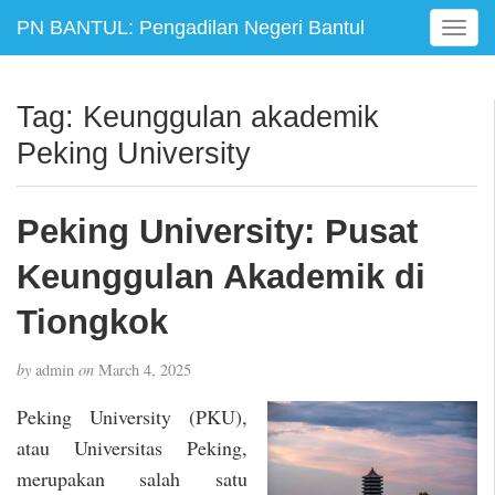
PN BANTUL: Pengadilan Negeri Bantul
T
o
g
g
Tag:
Keunggulan akademik
l
Peking University
e
n
a
Peking University: Pusat
v
i
Keunggulan Akademik di
g
a
Tiongkok
t
i
by
admin
on
March 4, 2025
o
n
Peking University (PKU),
atau Universitas Peking,
merupakan salah satu