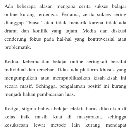
Ada beberapa alasan mengapa cerita sukses belajar
online kurang terdengar. Pertama, cerita sukses sering
dianggap “biasa” atau tidak menarik karena tidak ada
drama dan konflik yang tajam. Media dan diskusi
cenderung fokus pada hal-hal yang kontroversial atau
problematik.
Kedua, keberhasilan belajar online seringkali bersifat
individual dan tersebar. Tidak ada platform khusus yang
mengumpulkan atau mempublikasikan kisah-kisah ini
secara masif. Sehingga, pengalaman positif ini kurang
menjadi bahan pembicaraan luas.
Ketiga, stigma bahwa belajar efektif harus dilakukan di
kelas fisik masih kuat di masyarakat, sehingga
kesuksesan lewat metode lain kurang mendapat