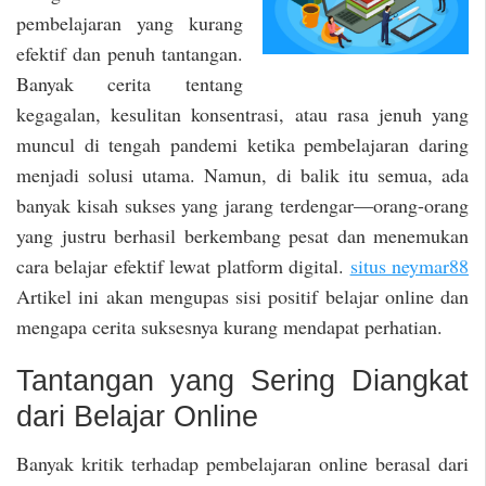
pembelajaran yang kurang
efektif dan penuh tantangan.
Banyak cerita tentang
kegagalan, kesulitan konsentrasi, atau rasa jenuh yang
muncul di tengah pandemi ketika pembelajaran daring
menjadi solusi utama. Namun, di balik itu semua, ada
banyak kisah sukses yang jarang terdengar—orang-orang
yang justru berhasil berkembang pesat dan menemukan
cara belajar efektif lewat platform digital.
situs neymar88
Artikel ini akan mengupas sisi positif belajar online dan
mengapa cerita suksesnya kurang mendapat perhatian.
Tantangan yang Sering Diangkat
dari Belajar Online
Banyak kritik terhadap pembelajaran online berasal dari