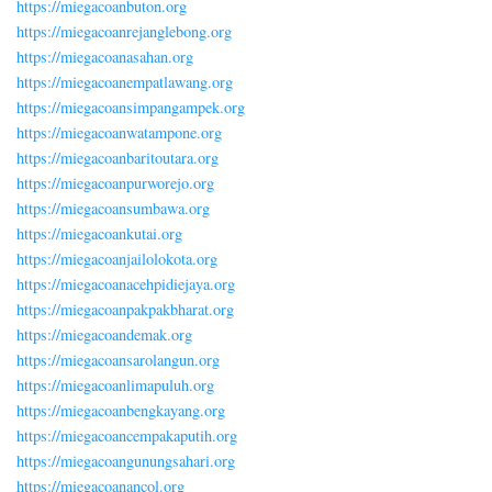
https://miegacoanbuton.org
https://miegacoanrejanglebong.org
https://miegacoanasahan.org
https://miegacoanempatlawang.org
https://miegacoansimpangampek.org
https://miegacoanwatampone.org
https://miegacoanbaritoutara.org
https://miegacoanpurworejo.org
https://miegacoansumbawa.org
https://miegacoankutai.org
https://miegacoanjailolokota.org
https://miegacoanacehpidiejaya.org
https://miegacoanpakpakbharat.org
https://miegacoandemak.org
https://miegacoansarolangun.org
https://miegacoanlimapuluh.org
https://miegacoanbengkayang.org
https://miegacoancempakaputih.org
https://miegacoangunungsahari.org
https://miegacoanancol.org