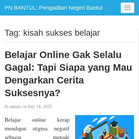
PN BANTUL: Pengadilan Negeri Bantul
T
o
g
g
Tag:
kisah sukses belajar
l
e
n
Belajar Online Gak Selalu
a
v
Gagal: Tapi Siapa yang Mau
i
g
Dengarkan Cerita
a
Suksesnya?
t
i
o
by
admin
on
July 18, 2025
n
Belajar online kerap
mendapat stigma negatif
sebagai metode