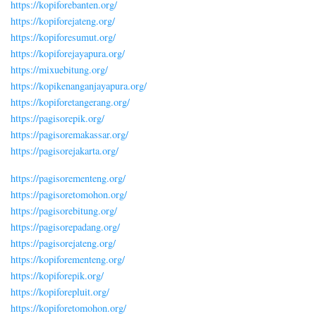
https://kopiforebanten.org/
https://kopiforejateng.org/
https://kopiforesumut.org/
https://kopiforejayapura.org/
https://mixuebitung.org/
https://kopikenanganjayapura.org/
https://kopiforetangerang.org/
https://pagisorepik.org/
https://pagisoremakassar.org/
https://pagisorejakarta.org/
https://pagisorementeng.org/
https://pagisoretomohon.org/
https://pagisorebitung.org/
https://pagisorepadang.org/
https://pagisorejateng.org/
https://kopiforementeng.org/
https://kopiforepik.org/
https://kopiforepluit.org/
https://kopiforetomohon.org/