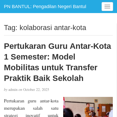
PN BANTUL: Pengadilan Negeri Bantul
T
o
g
g
Tag:
kolaborasi antar-kota
l
e
n
Pertukaran Guru Antar-Kota
a
v
1 Semester: Model
i
g
Mobilitas untuk Transfer
a
Praktik Baik Sekolah
t
i
o
by
admin
on
October 22, 2025
n
Pertukaran guru antar-kota
merupakan salah satu
strategi inovatif untuk