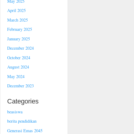
May 2025
April 2025
March 2025
February 2025
January 2025
December 2024
October 2024
August 2024
May 2024
December 2023
Categories
beasiswa
berita pendidikan
Generasi Emas 2045