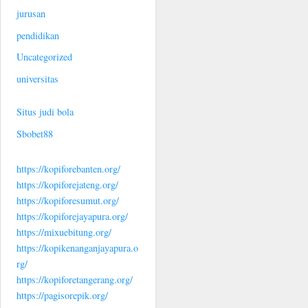
jurusan
pendidikan
Uncategorized
universitas
Situs judi bola
Sbobet88
https://kopiforebanten.org/
https://kopiforejateng.org/
https://kopiforesumut.org/
https://kopiforejayapura.org/
https://mixuebitung.org/
https://kopikenanganjayapura.o
rg/
https://kopiforetangerang.org/
https://pagisorepik.org/