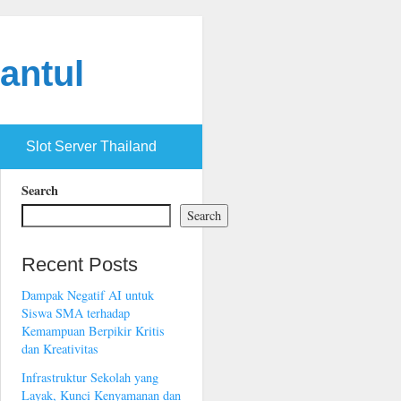
antul
Slot Server Thailand
Search
Search
Recent Posts
Dampak Negatif AI untuk
Siswa SMA terhadap
Kemampuan Berpikir Kritis
dan Kreativitas
Infrastruktur Sekolah yang
Layak, Kunci Kenyamanan dan