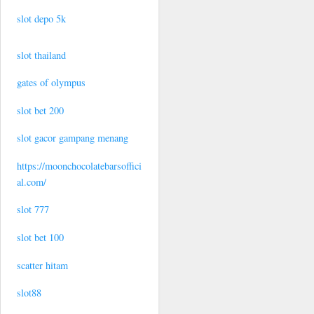
slot depo 5k
slot thailand
gates of olympus
slot bet 200
slot gacor gampang menang
https://moonchocolatebarsoffici
al.com/
slot 777
slot bet 100
scatter hitam
slot88