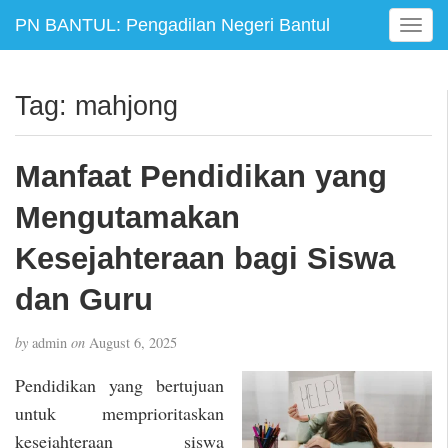
PN BANTUL: Pengadilan Negeri Bantul
T
o
g
g
Tag:
mahjong
l
e
n
Manfaat Pendidikan yang
a
v
Mengutamakan
i
g
Kesejahteraan bagi Siswa
a
dan Guru
t
i
o
by
admin
on
August 6, 2025
n
Pendidikan yang bertujuan
untuk memprioritaskan
kesejahteraan siswa