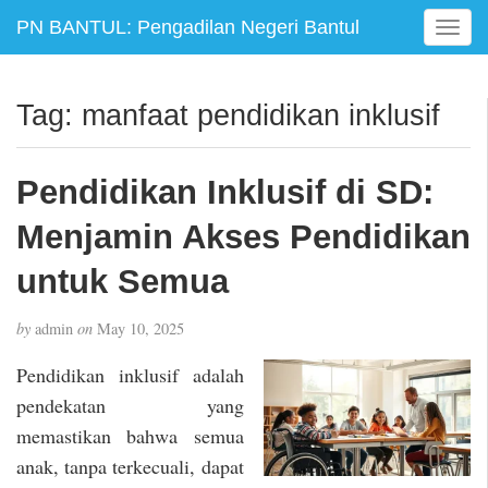
PN BANTUL: Pengadilan Negeri Bantul
T
o
g
g
Tag:
manfaat pendidikan inklusif
l
e
n
Pendidikan Inklusif di SD:
a
v
Menjamin Akses Pendidikan
i
g
untuk Semua
a
t
by
admin
on
May 10, 2025
i
o
Pendidikan inklusif adalah
n
pendekatan yang
memastikan bahwa semua
anak, tanpa terkecuali, dapat