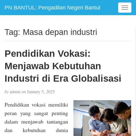
PN BANTUL: Pengadilan Negeri Bantul
T
o
g
g
Tag:
Masa depan industri
l
e
n
Pendidikan Vokasi:
a
v
Menjawab Kebutuhan
i
g
Industri di Era Globalisasi
a
t
by
admin
on
January 5, 2025
i
o
Pendidikan vokasi memiliki
n
peran yang sangat penting
dalam menjawab tantangan
dan kebutuhan dunia