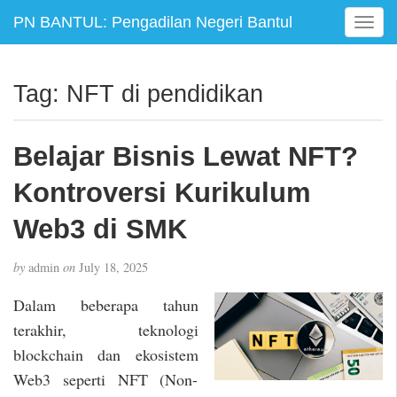
PN BANTUL: Pengadilan Negeri Bantul
T
o
g
g
Tag:
NFT di pendidikan
l
e
n
Belajar Bisnis Lewat NFT?
a
v
Kontroversi Kurikulum
i
g
Web3 di SMK
a
t
by
admin
on
July 18, 2025
i
o
Dalam beberapa tahun
n
terakhir, teknologi
blockchain dan ekosistem
Web3 seperti NFT (Non-