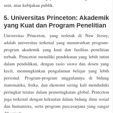
seni, atau kebijakan publik.
5. Universitas Princeton: Akademik
yang Kuat dan Program Penelitian
Universitas Princeton, yang terletak di New Jersey,
adalah universitas terkenal yang menawarkan program-
program akademik yang kuat dan fasilitas penelitian
terbaik. Princeton memiliki pendekatan yang lebih intim
dalam pendidikan, dengan rasio siswa dan dosen yang
kecil, memungkinkan pengalaman belajar yang lebih
personal. Program-program unggulannya di bidang
matematika, fisika, dan ekonomi sering kali menduduki
peringkat teratas dalam pemeringkatan global. Princeton
juga terkenal dengan kekuatan dalam bidang ilmu sosial
dan humaniora, serta program pascasarjana yang sangat