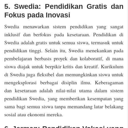
5. Swedia: Pendidikan Gratis dan
Fokus pada Inovasi
Swedia menawarkan sistem pendidikan yang sangat
inklusif dan berfokus pada kesetaraan. Pendidikan di
Swedia adalah gratis untuk semua siswa, termasuk untuk
pendidikan tinggi. Selain itu, Swedia menekankan pada
pembelajaran berbasis proyek dan kolaboratif, di mana
siswa diajak untuk berpikir kritis dan kreatif. Kurikulum
di Swedia juga fleksibel dan memungkinkan siswa untuk
mengeksplorasi berbagai disiplin ilmu. Keberagaman
dan kesetaraan adalah nilai-nilai utama dalam sistem
pendidikan Swedia, yang memberikan kesempatan yang
sama bagi semua siswa tanpa memandang latar belakang
sosial atau ekonomi mereka.