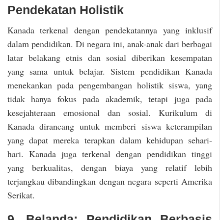
Pendekatan Holistik
Kanada terkenal dengan pendekatannya yang inklusif
dalam pendidikan. Di negara ini, anak-anak dari berbagai
latar belakang etnis dan sosial diberikan kesempatan
yang sama untuk belajar. Sistem pendidikan Kanada
menekankan pada pengembangan holistik siswa, yang
tidak hanya fokus pada akademik, tetapi juga pada
kesejahteraan emosional dan sosial. Kurikulum di
Kanada dirancang untuk memberi siswa keterampilan
yang dapat mereka terapkan dalam kehidupan sehari-
hari. Kanada juga terkenal dengan pendidikan tinggi
yang berkualitas, dengan biaya yang relatif lebih
terjangkau dibandingkan dengan negara seperti Amerika
Serikat.
9. Belanda: Pendidikan Berbasis