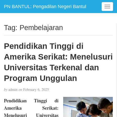
PN BANTUL: Pengadilan Negeri Bantul
T
o
g
g
Tag:
Pembelajaran
l
e
n
Pendidikan Tinggi di
a
v
Amerika Serikat: Menelusuri
i
g
Universitas Terkenal dan
a
Program Unggulan
t
i
o
by
admin
on
February 6, 2025
n
Pendidikan Tinggi di
Amerika Serikat:
Menelusuri Universitas