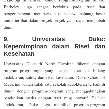
Berkeley juga sangat berfokus pada riset dan
pengembangan, memberikan mahasiswa peluang besar
untuk terlibat dalam proyek-proyek yang dapat mengubah
dunia.
9. Universitas Duke:
Kepemimpinan dalam Riset dan
Kesehatan
Universitas Duke di North Carolina dikenal dengan
program-programnya yang sangat kuat di bidang
kedokteran, sains, dan riset kesehatan. Duke School of
Medicine adalah salah satu sekolah kedokteran terbaik di
dunia, dengan program-program yang menggabungkan
pendidikan medis dengan riset yang inovatif. Di luar
kedokteran, Duke juga memiliki program-program