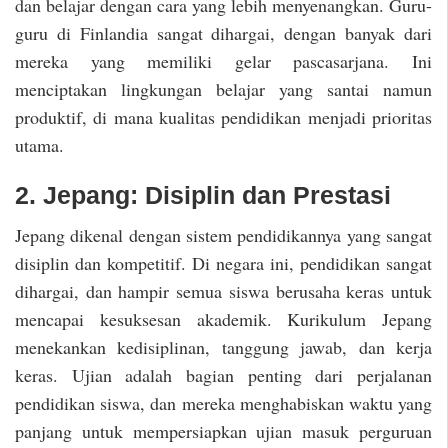
dan belajar dengan cara yang lebih menyenangkan. Guru-
guru di Finlandia sangat dihargai, dengan banyak dari
mereka yang memiliki gelar pascasarjana. Ini
menciptakan lingkungan belajar yang santai namun
produktif, di mana kualitas pendidikan menjadi prioritas
utama.
2. Jepang: Disiplin dan Prestasi
Jepang dikenal dengan sistem pendidikannya yang sangat
disiplin dan kompetitif. Di negara ini, pendidikan sangat
dihargai, dan hampir semua siswa berusaha keras untuk
mencapai kesuksesan akademik. Kurikulum Jepang
menekankan kedisiplinan, tanggung jawab, dan kerja
keras. Ujian adalah bagian penting dari perjalanan
pendidikan siswa, dan mereka menghabiskan waktu yang
panjang untuk mempersiapkan ujian masuk perguruan