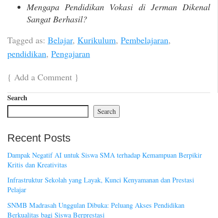
Mengapa Pendidikan Vokasi di Jerman Dikenal
Sangat Berhasil?
Tagged as:
Belajar
,
Kurikulum
,
Pembelajaran
,
pendidikan
,
Pengajaran
{
Add a Comment
}
Search
Search
Recent Posts
Dampak Negatif AI untuk Siswa SMA terhadap Kemampuan Berpikir
Kritis dan Kreativitas
Infrastruktur Sekolah yang Layak, Kunci Kenyamanan dan Prestasi
Pelajar
SNMB Madrasah Unggulan Dibuka: Peluang Akses Pendidikan
Berkualitas bagi Siswa Berprestasi