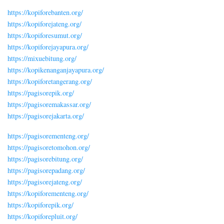
https://kopiforebanten.org/
https://kopiforejateng.org/
https://kopiforesumut.org/
https://kopiforejayapura.org/
https://mixuebitung.org/
https://kopikenanganjayapura.org/
https://kopiforetangerang.org/
https://pagisorepik.org/
https://pagisoremakassar.org/
https://pagisorejakarta.org/
https://pagisorementeng.org/
https://pagisoretomohon.org/
https://pagisorebitung.org/
https://pagisorepadang.org/
https://pagisorejateng.org/
https://kopiforementeng.org/
https://kopiforepik.org/
https://kopiforepluit.org/