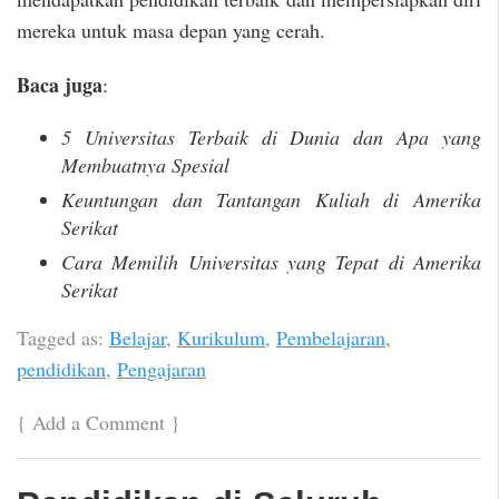
mereka untuk masa depan yang cerah.
Baca juga
:
5 Universitas Terbaik di Dunia dan Apa yang
Membuatnya Spesial
Keuntungan dan Tantangan Kuliah di Amerika
Serikat
Cara Memilih Universitas yang Tepat di Amerika
Serikat
Tagged as:
Belajar
,
Kurikulum
,
Pembelajaran
,
pendidikan
,
Pengajaran
{
Add a Comment
}