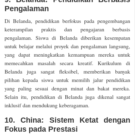
Pengalaman
Di Belanda, pendidikan berfokus pada pengembangan
keterampilan praktis dan pengajaran berbasis
pengalaman. Siswa di Belanda diberikan kesempatan
untuk belajar melalui proyek dan pengalaman langsung,
yang dapat meningkatkan kemampuan mereka untuk
memecahkan masalah secara kreatif. Kurikulum di
Belanda juga sangat fleksibel, memberikan banyak
pilihan kepada siswa untuk memilih jalur pendidikan
yang paling sesuai dengan minat dan bakat mereka.
Selain itu, pendidikan di Belanda juga dikenal sangat
inklusif dan mendukung keberagaman.
10. China: Sistem Ketat dengan
Fokus pada Prestasi