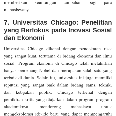
memberikan keuntungan tambahan bagi para
mahasiswanya.
7. Universitas Chicago: Penelitian
yang Berfokus pada Inovasi Sosial
dan Ekonomi
Universitas Chicago dikenal dengan pendekatan riset
yang sangat kuat, terutama di bidang ekonomi dan ilmu
sosial. Program ekonomi di Chicago telah melahirkan
banyak pemenang Nobel dan merupakan salah satu yang
terbaik di dunia. Selain itu, universitas ini juga memiliki
reputasi yang sangat baik dalam bidang sains, teknik,
dan kebijakan publik. Chicago terkenal dengan
pemikiran kritis yang diajarkan dalam program-program
akademiknya, mendorong mahasiswa untuk
mengeksplorasi ide-ide baru yang dapat mempengaruhi