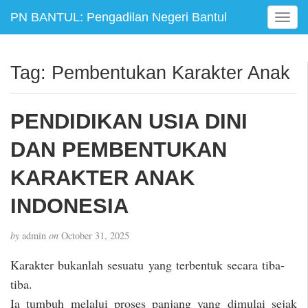
PN BANTUL: Pengadilan Negeri Bantul
T
o
g
g
Tag:
Pembentukan Karakter Anak
l
e
n
PENDIDIKAN USIA DINI
a
v
DAN PEMBENTUKAN
i
g
KARAKTER ANAK
a
INDONESIA
t
i
o
by
admin
on
October 31, 2025
n
Karakter bukanlah sesuatu yang terbentuk secara tiba-
tiba.
Ia tumbuh melalui proses panjang yang dimulai sejak