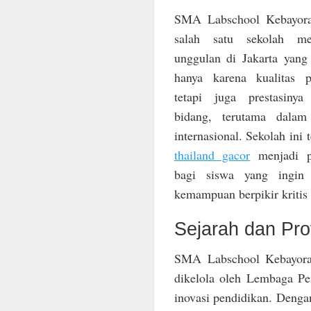
SMA Labschool Kebayor
salah satu sekolah me
unggulan di Jakarta yang 
hanya karena kualitas p
tetapi juga prestasinya
bidang, terutama dalam
internasional. Sekolah ini
thailand gacor
menjadi pi
bagi siswa yang ingin 
kemampuan berpikir kritis 
Sejarah dan Pro
SMA Labschool Kebayoran
dikelola oleh Lembaga P
inovasi pendidikan. Denga