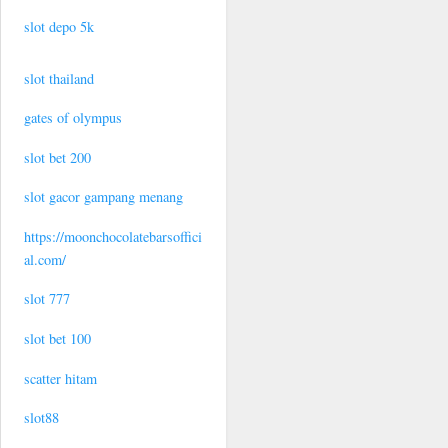
slot depo 5k
slot thailand
gates of olympus
slot bet 200
slot gacor gampang menang
https://moonchocolatebarsoffici
al.com/
slot 777
slot bet 100
scatter hitam
slot88