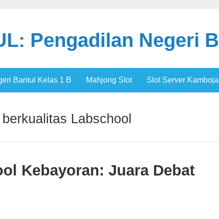
: Pengadilan Negeri B
ri Bantul Kelas 1 B
Mahjong Slot
Slot Server Kamboja
 berkualitas Labschool
ol Kebayoran: Juara Debat