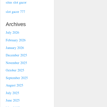
situs slot gacor
slot gacor 777
Archives
July 2026
February 2026
January 2026
December 2025
November 2025
October 2025
September 2025
August 2025
July 2025
June 2025