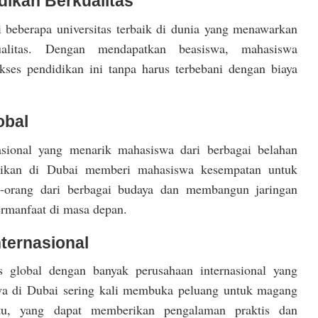
dikan Berkualitas
 beberapa universitas terbaik di dunia yang menawarkan
ualitas. Dengan mendapatkan beasiswa, mahasiswa
kses pendidikan ini tanpa harus terbebani dengan biaya
obal
asional yang menarik mahasiswa dari berbagai belahan
dikan di Dubai memberi mahasiswa kesempatan untuk
ng-orang dari berbagai budaya dan membangun jaringan
ermanfaat di masa depan.
nternasional
s global dengan banyak perusahaan internasional yang
iswa di Dubai sering kali membuka peluang untuk magang
tu, yang dapat memberikan pengalaman praktis dan