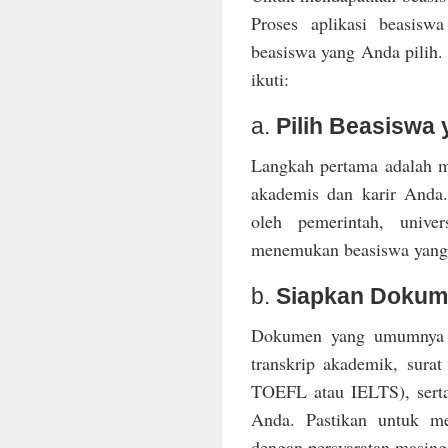
Proses aplikasi beasisw
beasiswa yang Anda pilih
ikuti:
a.
Pilih Beasiswa
Langkah pertama adalah m
akademis dan karir Anda.
oleh pemerintah, unive
menemukan beasiswa yang 
b.
Siapkan Dokum
Dokumen yang umumnya di
transkrip akademik, sura
TOEFL atau IELTS), serta 
Anda. Pastikan untuk m
dengan persyaratan masing