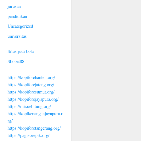
jurusan
pendidikan
Uncategorized
universitas
Situs judi bola
Sbobet88
https://kopiforebanten.org/
https://kopiforejateng.org/
https://kopiforesumut.org/
https://kopiforejayapura.org/
https://mixuebitung.org/
https://kopikenanganjayapura.o
rg/
https://kopiforetangerang.org/
https://pagisorepik.org/