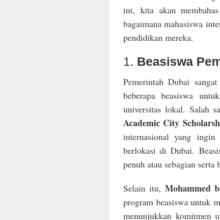
ini, kita akan membahas
bagaimana mahasiswa inte
pendidikan mereka.
1.
Beasiswa Pem
Pemerintah Dubai sangat
beberapa beasiswa untuk
universitas lokal. Salah 
Academic City Scholarsh
internasional yang ingi
berlokasi di Dubai. Beas
penuh atau sebagian serta 
Mohammed bi
Selain itu,
program beasiswa untuk m
menunjukkan komitmen un