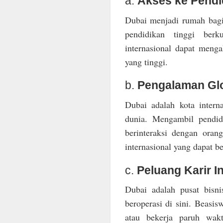
a.
Akses ke Pendi
Dubai menjadi rumah bagi
pendidikan tinggi berk
internasional dapat menga
yang tinggi.
b.
Pengalaman Gl
Dubai adalah kota intern
dunia. Mengambil pendi
berinteraksi dengan ora
internasional yang dapat b
c.
Peluang Karir I
Dubai adalah pusat bisni
beroperasi di sini. Beas
atau bekerja paruh wak