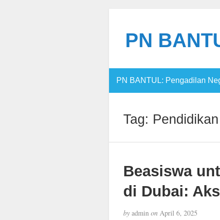
PN BANTUL
PN BANTUL: Pengadilan Nege
Tag:
Pendidikan
Beasiswa unt
di Dubai: Ak
by
admin
on
April 6, 2025