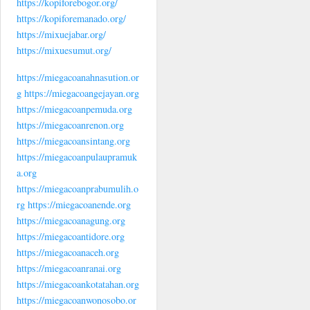
https://kopiforebogor.org/
https://kopiforemanado.org/
https://mixuejabar.org/
https://mixuesumut.org/
https://miegacoanahnasution.or
g
https://miegacoangejayan.org
https://miegacoanpemuda.org
https://miegacoanrenon.org
https://miegacoansintang.org
https://miegacoanpulaupramuk
a.org
https://miegacoanprabumulih.o
rg
https://miegacoanende.org
https://miegacoanagung.org
https://miegacoantidore.org
https://miegacoanaceh.org
https://miegacoanranai.org
https://miegacoankotatahan.org
https://miegacoanwonosobo.or