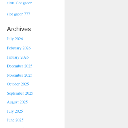
situs slot gacor
slot gacor 777
Archives
July 2026
February 2026
January 2026
December 2025
November 2025
October 2025
September 2025
August 2025
July 2025
June 2025