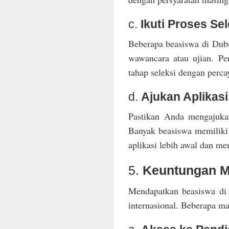
c.
Ikuti Proses Sel
Beberapa beasiswa di Dubai
wawancara atau ujian. Pe
tahap seleksi dengan percay
d.
Ajukan Aplikas
Pastikan Anda mengajukan
Banyak beasiswa memiliki 
aplikasi lebih awal dan m
5.
Keuntungan M
Mendapatkan beasiswa di
internasional. Beberapa ma