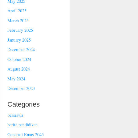
May 2025
April 2025
March 2025
February 2025
January 2025
December 2024
October 2024
August 2024
May 2024
December 2023
Categories
beasiswa
berita pendidikan
Generasi Emas 2045