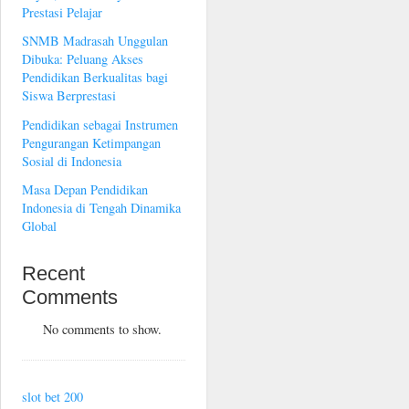
Prestasi Pelajar
SNMB Madrasah Unggulan
Dibuka: Peluang Akses
Pendidikan Berkualitas bagi
Siswa Berprestasi
Pendidikan sebagai Instrumen
Pengurangan Ketimpangan
Sosial di Indonesia
Masa Depan Pendidikan
Indonesia di Tengah Dinamika
Global
Recent
Comments
No comments to show.
slot bet 200