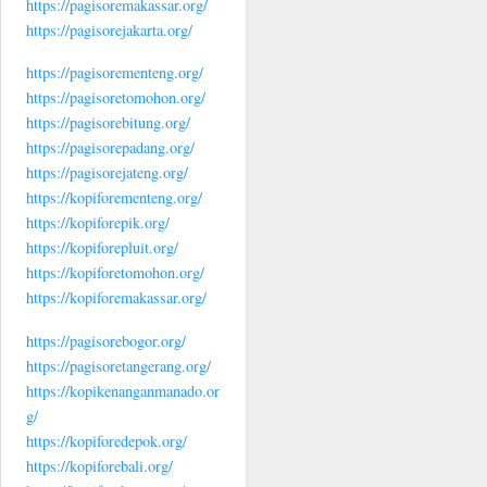
https://pagisoremakassar.org/
https://pagisorejakarta.org/
https://pagisorementeng.org/
https://pagisoretomohon.org/
https://pagisorebitung.org/
https://pagisorepadang.org/
https://pagisorejateng.org/
https://kopiforementeng.org/
https://kopiforepik.org/
https://kopiforepluit.org/
https://kopiforetomohon.org/
https://kopiforemakassar.org/
https://pagisorebogor.org/
https://pagisoretangerang.org/
https://kopikenanganmanado.or
g/
https://kopiforedepok.org/
https://kopiforebali.org/