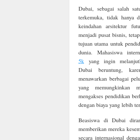
Dubai, sebagai salah sat
terkemuka, tidak hanya d
keindahan arsitektur futu
menjadi pusat bisnis, tetap
tujuan utama untuk pendid
dunia. Mahasiswa inter
5k
yang ingin melanjut
Dubai beruntung, kare
menawarkan berbagai pel
yang memungkinkan m
mengakses pendidikan berk
dengan biaya yang lebih te
Beasiswa di Dubai dira
memberikan mereka kesempa
secara internasional den