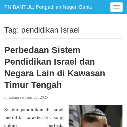
PN BANTUL: Pengadilan Negeri Bantul
T
o
g
g
Tag:
pendidikan Israel
l
e
n
Perbedaan Sistem
a
v
Pendidikan Israel dan
i
g
Negara Lain di Kawasan
a
Timur Tengah
t
i
o
by
admin
on
June 23, 2025
n
Sistem pendidikan di Israel
memiliki karakteristik yang
cukup berbeda