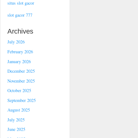
situs slot gacor
slot gacor 777
Archives
July 2026
February 2026
January 2026
December 2025
November 2025
October 2025
September 2025
August 2025
July 2025
June 2025