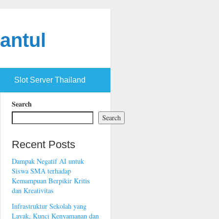
antul
Slot Server Thailand
Search
Search
Recent Posts
Dampak Negatif AI untuk
Siswa SMA terhadap
Kemampuan Berpikir Kritis
dan Kreativitas
Infrastruktur Sekolah yang
Layak, Kunci Kenyamanan dan