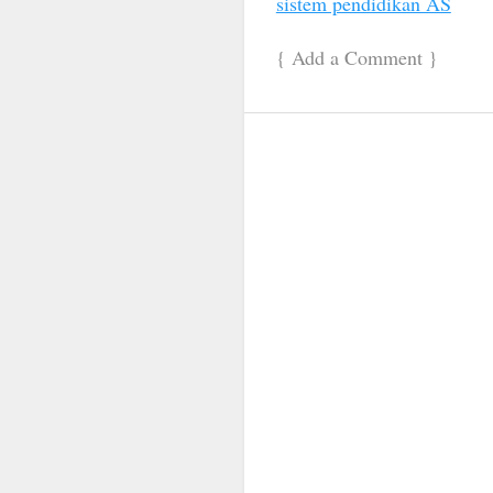
sistem pendidikan AS
{
Add a Comment
}