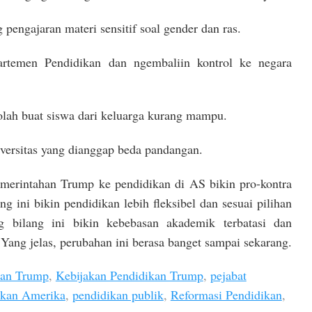
pengajaran materi sensitif soal gender dan ras.
rtemen Pendidikan dan ngembaliin kontrol ke negara
lah buat siswa dari keluarga kurang mampu.
ersitas yang dianggap beda pandangan.
emerintahan Trump ke pendidikan di AS bikin pro-kontra
g ini bikin pendidikan lebih fleksibel dan sesuai pilihan
ng bilang ini bikin kebebasan akademik terbatasi dan
Yang jelas, perubahan ini berasa banget sampai sekarang.
kan Trump
,
Kebijakan Pendidikan Trump
,
pejabat
ikan Amerika
,
pendidikan publik
,
Reformasi Pendidikan
,