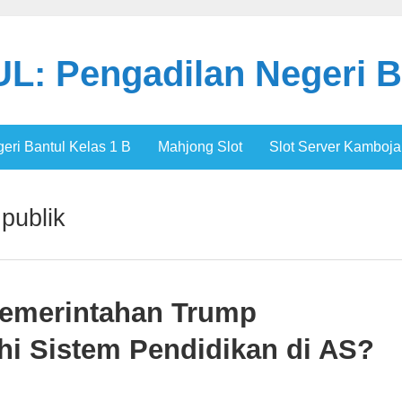
: Pengadilan Negeri B
ri Bantul Kelas 1 B
Mahjong Slot
Slot Server Kamboja
publik
emerintahan Trump
i Sistem Pendidikan di AS?