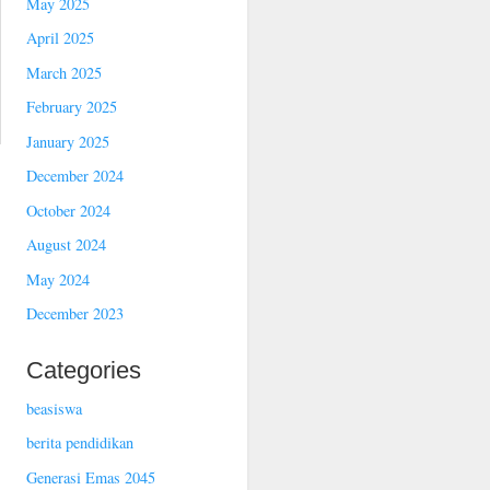
May 2025
April 2025
March 2025
February 2025
January 2025
December 2024
October 2024
August 2024
May 2024
December 2023
Categories
beasiswa
berita pendidikan
Generasi Emas 2045