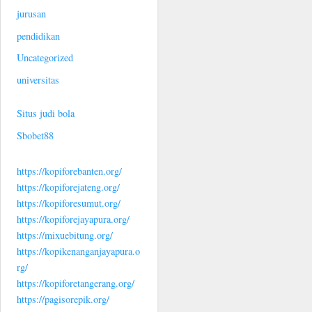
jurusan
pendidikan
Uncategorized
universitas
Situs judi bola
Sbobet88
https://kopiforebanten.org/
https://kopiforejateng.org/
https://kopiforesumut.org/
https://kopiforejayapura.org/
https://mixuebitung.org/
https://kopikenanganjayapura.o
rg/
https://kopiforetangerang.org/
https://pagisorepik.org/