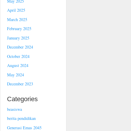
May 2025
April 2025
March 2025
February 2025
January 2025
December 2024
October 2024
August 2024
May 2024
December 2023
Categories
beasiswa
berita pendidikan
Generasi Emas 2045