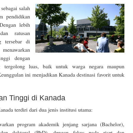
 sebagai salah
em pendidikan
 Dengan lebih
dan ratusan
 tersebar di
a menawarkan
tinggi dengan
ang tergolong luas, baik untuk warga negara maupun
Keunggulan ini menjadikan Kanada destinasi favorit untuk
an Tinggi di Kanada
nada terdiri dari dua jenis institusi utama:
warkan program akademik jenjang sarjana (Bachelor),
 dan doktoral (PhD), dengan fokus pada riset dan