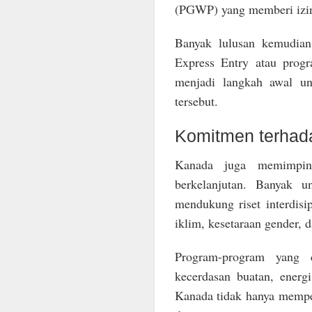
(PGWP) yang memberi izin 
Banyak lulusan kemudian
Express Entry atau progr
menjadi langkah awal u
tersebut.
Komitmen terhada
Kanada juga memimpin 
berkelanjutan. Banyak u
mendukung riset interdisip
iklim, kesetaraan gender,
Program-program yang d
kecerdasan buatan, energ
Kanada tidak hanya memper