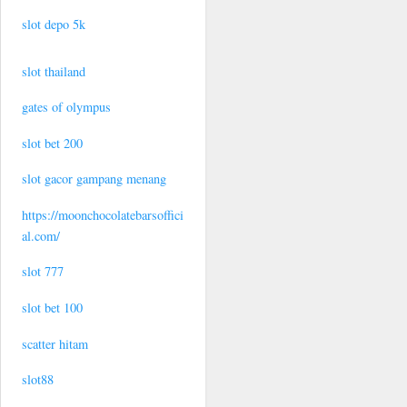
slot depo 5k
slot thailand
gates of olympus
slot bet 200
slot gacor gampang menang
https://moonchocolatebarsoffici
al.com/
slot 777
slot bet 100
scatter hitam
slot88