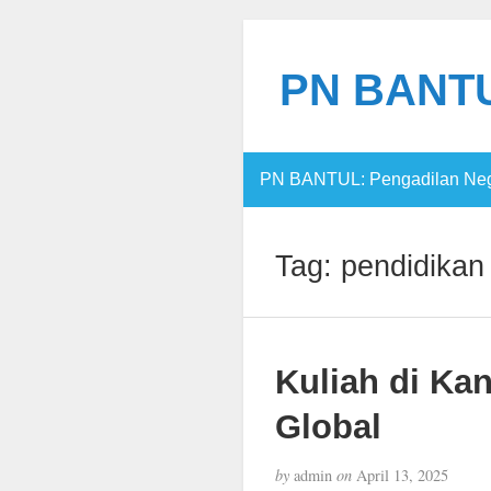
PN BANTUL
PN BANTUL: Pengadilan Nege
Tag:
pendidikan
Kuliah di Ka
Global
by
admin
on
April 13, 2025