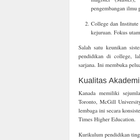
pengembangan ilmu p
College dan Institute
kejuruan. Fokus utam
Salah satu keunikan sist
pendidikan di college, l
sarjana. Ini membuka pelua
Kualitas Akademi
Kanada memiliki sejumlah
Toronto, McGill Universi
lembaga ini secara konsis
Times Higher Education.
Kurikulum pendidikan tin