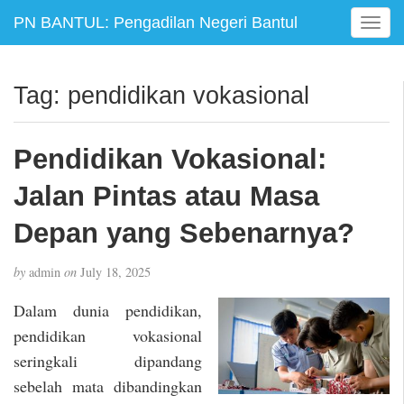
PN BANTUL: Pengadilan Negeri Bantul
T
o
g
g
Tag:
pendidikan vokasional
l
e
n
Pendidikan Vokasional:
a
v
Jalan Pintas atau Masa
i
g
Depan yang Sebenarnya?
a
t
by
admin
on
July 18, 2025
i
o
Dalam dunia pendidikan,
n
pendidikan vokasional
seringkali dipandang
sebelah mata dibandingkan