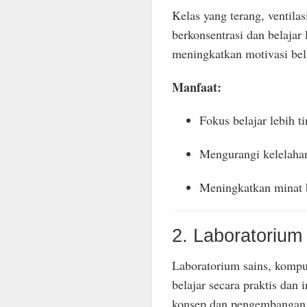
Kelas yang terang, ventila
berkonsentrasi dan belajar 
meningkatkan motivasi bela
Manfaat:
Fokus belajar lebih t
Mengurangi kelelahan
Meningkatkan minat b
2. Laboratorium
Laboratorium sains, kompu
belajar secara praktis da
konsep dan pengembangan 