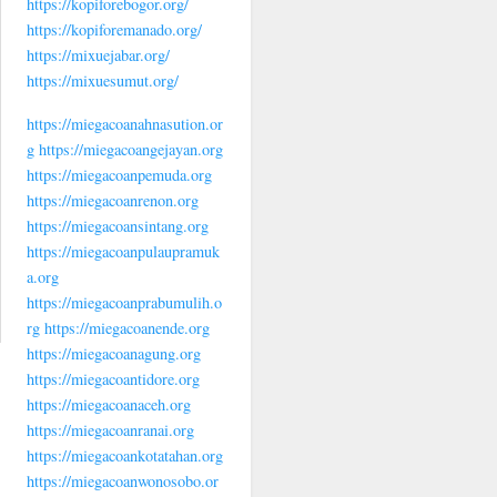
https://kopiforebogor.org/
https://kopiforemanado.org/
https://mixuejabar.org/
https://mixuesumut.org/
https://miegacoanahnasution.or
g
https://miegacoangejayan.org
https://miegacoanpemuda.org
https://miegacoanrenon.org
https://miegacoansintang.org
https://miegacoanpulaupramuk
a.org
https://miegacoanprabumulih.o
rg
https://miegacoanende.org
https://miegacoanagung.org
https://miegacoantidore.org
https://miegacoanaceh.org
https://miegacoanranai.org
https://miegacoankotatahan.org
https://miegacoanwonosobo.or