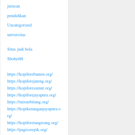
jurusan
pendidikan
Uncategorized
universitas
Situs judi bola
Sbobet88
https://kopiforebanten.org/
https://kopiforejateng.org/
https://kopiforesumut.org/
https://kopiforejayapura.org/
https://mixuebitung.org/
https://kopikenanganjayapura.o
rg/
https://kopiforetangerang.org/
https://pagisorepik.org/