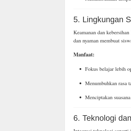
5. Lingkungan 
Keamanan dan kebersihan l
dan nyaman membuat siswa 
Manfaat:
Fokus belajar lebih o
Menumbuhkan rasa t
Menciptakan suasana 
6. Teknologi dan 
Integrasi teknologi seperti