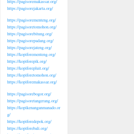
https://pagisoremakassar.org/
https://pagisorejakarta.org/
https://pagisorementeng.org/
https://pagisoretomohon.org/
https://pagisorebitung.org/
https://pagisorepadang.org/
https://pagisorejateng.org/
https://kopiforementeng.org/
https://kopiforepik.org/
https://kopiforepluit.org/
https://kopiforetomohon.org/
https://kopiforemakassar.org/
https://pagisorebogor.org/
https://pagisoretangerang.org/
https://kopikenanganmanado.or
g/
https://kopiforedepok.org/
https://kopiforebali.org/