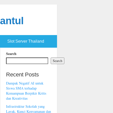
antul
Slot Server Thailand
Search
Search
Recent Posts
Dampak Negatif AI untuk
Siswa SMA terhadap
Kemampuan Berpikir Kritis
dan Kreativitas
Infrastruktur Sekolah yang
Layak, Kunci Kenyamanan dan