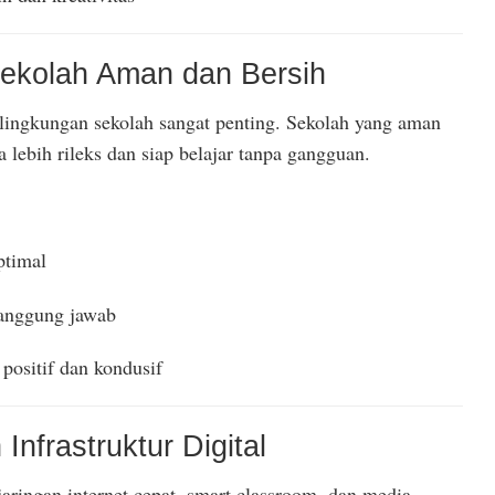
Sekolah Aman dan Bersih
ingkungan sekolah sangat penting. Sekolah yang aman
lebih rileks dan siap belajar tanpa gangguan.
ptimal
anggung jawab
positif dan kondusif
Infrastruktur Digital
 jaringan internet cepat, smart classroom, dan media