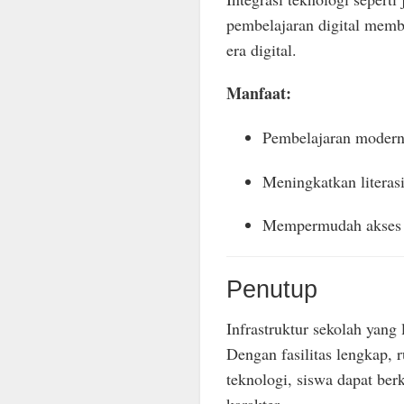
pembelajaran digital memba
era digital.
Manfaat:
Pembelajaran modern 
Meningkatkan literasi
Mempermudah akses i
Penutup
Infrastruktur sekolah yang
Dengan fasilitas lengkap, 
teknologi, siswa dapat b
karakter.