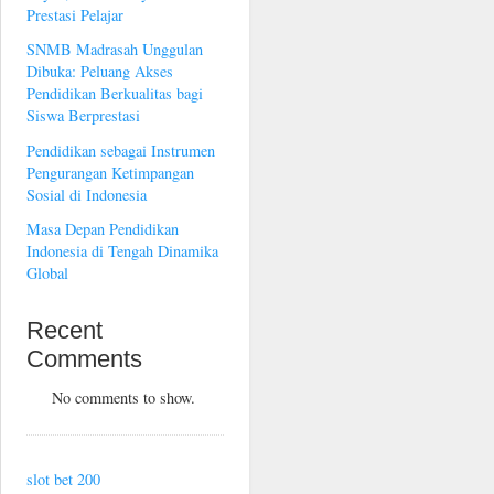
Prestasi Pelajar
SNMB Madrasah Unggulan
Dibuka: Peluang Akses
Pendidikan Berkualitas bagi
Siswa Berprestasi
Pendidikan sebagai Instrumen
Pengurangan Ketimpangan
Sosial di Indonesia
Masa Depan Pendidikan
Indonesia di Tengah Dinamika
Global
Recent
Comments
No comments to show.
slot bet 200