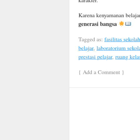
Karena kenyamanan belajar
generasi bangsa
Tagged as:
fasilitas sekol
belajar
,
laboratorium sekol
prestasi pelajar
,
ruang kel
{
Add a Comment
}