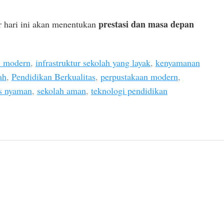
prestasi dan masa depan
 hari ini akan menentukan
ah modern
,
infrastruktur sekolah yang layak
,
kenyamanan
ah
,
Pendidikan Berkualitas
,
perpustakaan modern
,
as nyaman
,
sekolah aman
,
teknologi pendidikan