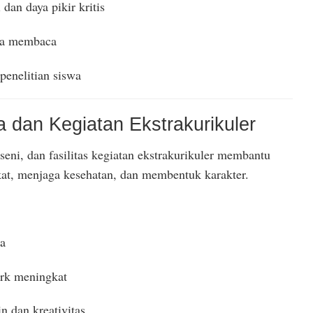
dan daya pikir kritis
a membaca
enelitian siswa
a dan Kegiatan Ekstrakurikuler
seni, dan fasilitas kegiatan ekstrakurikuler membantu
t, menjaga kesehatan, dan membentuk karakter.
ga
ork meningkat
 dan kreativitas