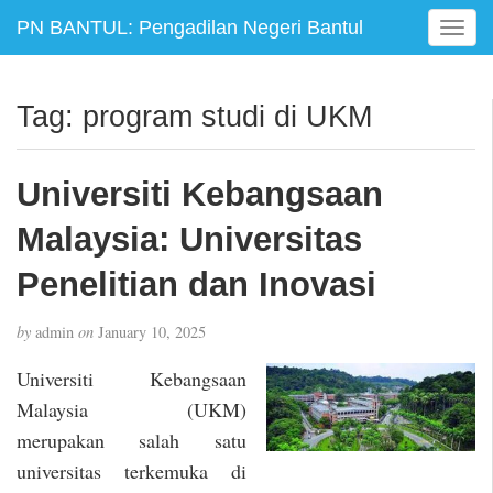
PN BANTUL: Pengadilan Negeri Bantul
T
o
g
g
Tag:
program studi di UKM
l
e
n
Universiti Kebangsaan
a
v
Malaysia: Universitas
i
g
Penelitian dan Inovasi
a
t
by
admin
on
January 10, 2025
i
o
Universiti Kebangsaan
n
Malaysia (UKM)
merupakan salah satu
universitas terkemuka di