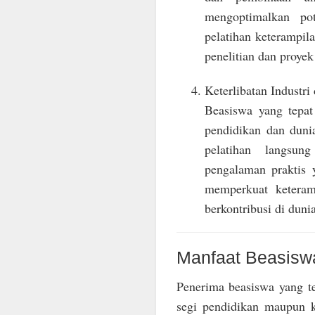
mengoptimalkan pot
pelatihan keterampil
penelitian dan proye
Keterlibatan Industri
Beasiswa yang tepat
pendidikan dan dunia
pelatihan langsu
pengalaman praktis 
memperkuat keteram
berkontribusi di dunia
Manfaat Beasisw
Penerima beasiswa yang te
segi pendidikan maupun k