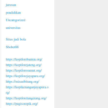
jurusan
pendidikan
Uncategorized
universitas
Situs judi bola
Sbobet88
https://kopiforebanten.org/
https://kopiforejateng.org/
https://kopiforesumut.org/
https://kopiforejayapura.org/
https://mixuebitung.org/
https://kopikenanganjayapura.o
rg/
https://kopiforetangerang.org/
https://pagisorepik.org/