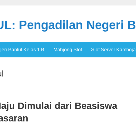
: Pengadilan Negeri B
ri Bantul Kelas 1 B
Mahjong Slot
Slot Server Kamboja
l
aju Dimulai dari Beasiswa
asaran