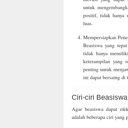
untuk mengembangka
positif, tidak hanya
luas.
Mempersiapkan Pene
Beasiswa yang tepat
tidak hanya memilik
keterampilan yang r
penting untuk menja
ini dapat bersaing di 
Ciri-ciri Beasisw
Agar beasiswa dapat efe
adalah beberapa ciri yang 