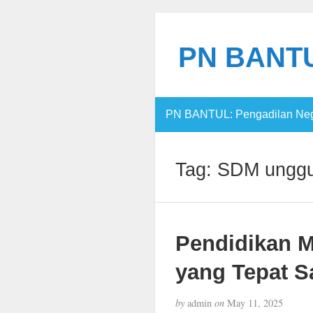
PN BANTUL
PN BANTUL: Pengadilan Nege
Tag:
SDM unggu
Pendidikan M
yang Tepat S
by
admin
on
May 11, 2025