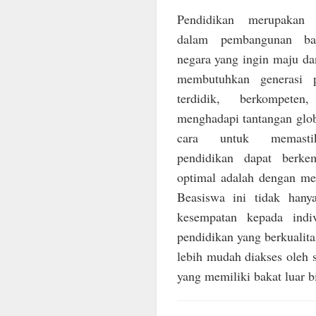
Pendidikan merupakan 
dalam pembangunan ban
negara yang ingin maju d
membutuhkan generasi 
terdidik, berkompete
menghadapi tantangan glob
cara untuk memast
pendidikan dapat berke
optimal adalah dengan me
Beasiswa ini tidak hany
kesempatan kepada indi
pendidikan yang berkualit
lebih mudah diakses oleh
yang memiliki bakat luar b