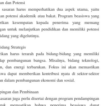
an dan Potensi
 sasaran harus memperhatikan dua aspek utama, yaitu
dan potensi akademik atau bakat. Program beasiswa yang
rikan kesempatan kepada penerima yang memang
n untuk melanjutkan pendidikan dan memiliki potensi
bidang yang digelutinya.
dang Strategis
ikan harus terarah pada bidang-bidang yang memiliki
dap pembangunan bangsa. Misalnya, bidang teknologi,
an, dan energi terbarukan. Fokus ini akan memastikan
swa dapat memberikan kontribusi nyata di sektor-sektor
kan dalam pembangunan ekonomi dan sosial.
ingan dan Pembinaan
sasaran juga perlu disertai dengan program pendampingan
tuk memastikan bahwa penerima beasiswa dapat