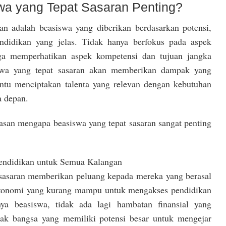
a yang Tepat Sasaran Penting?
an adalah beasiswa yang diberikan berdasarkan potensi,
ndidikan yang jelas. Tidak hanya berfokus pada aspek
juga memperhatikan aspek kompetensi dan tujuan jangka
swa yang tepat sasaran akan memberikan dampak yang
ntu menciptakan talenta yang relevan dengan kebutuhan
a depan.
lasan mengapa beasiswa yang tepat sasaran sangat penting
endidikan untuk Semua Kalangan
 sasaran memberikan peluang kepada mereka yang berasal
 ekonomi yang kurang mampu untuk mengakses pendidikan
ya beasiswa, tidak ada lagi hambatan finansial yang
ak bangsa yang memiliki potensi besar untuk mengejar