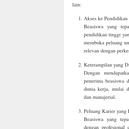
lain:
Akses ke Pendidikan 
Beasiswa yang tep
pendidikan tinggi yan
membuka peluang unt
relevan dengan perk
Keterampilan yang D
Dengan mendapatka
penerima beasiswa 
dunia kerja, mulai 
dan manajerial.
Peluang Karier yang 
Beasiswa yang tepa
dengan profesional 