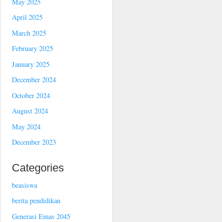
May 2025
April 2025
March 2025
February 2025
January 2025
December 2024
October 2024
August 2024
May 2024
December 2023
Categories
beasiswa
berita pendidikan
Generasi Emas 2045