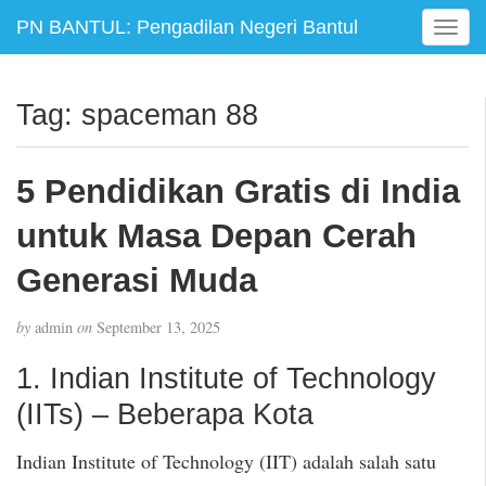
PN BANTUL: Pengadilan Negeri Bantul
T
o
g
g
Tag:
spaceman 88
l
e
n
5 Pendidikan Gratis di India
a
v
untuk Masa Depan Cerah
i
g
Generasi Muda
a
t
by
admin
on
September 13, 2025
i
o
1. Indian Institute of Technology
n
(IITs) – Beberapa Kota
Indian Institute of Technology (IIT) adalah salah satu