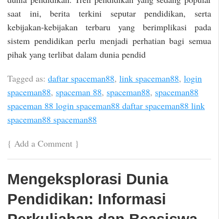
saat ini, berita terkini seputar pendidikan, serta
kebijakan-kebijakan terbaru yang berimplikasi pada
sistem pendidikan perlu menjadi perhatian bagi semua
pihak yang terlibat dalam dunia pendid
Tagged as:
daftar spaceman88
,
link spaceman88
,
login
spaceman88
,
spaceman 88
,
spaceman88
,
spaceman88
spaceman 88 login spaceman88 daftar spaceman88 link
spaceman88 spaceman88
{
Add a Comment
}
Mengeksplorasi Dunia
Pendidikan: Informasi
Perkuliahan dan Beasiswa