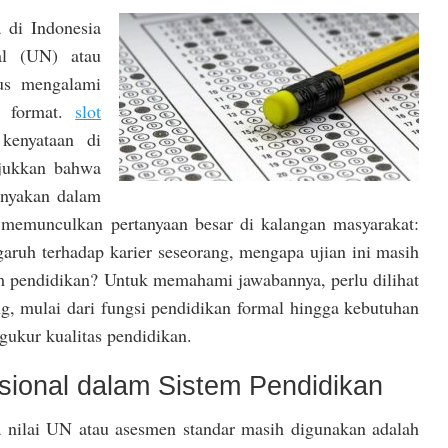
a di Indonesia
al (UN) atau
us mengalami
n format.
slot
kenyataan di
njukkan bahwa
anyakan dalam
i memunculkan pertanyaan besar di kalangan masyarakat:
garuh terhadap karier seseorang, mengapa ujian ini masih
m pendidikan? Untuk memahami jawabannya, perlu dilihat
ng, mulai dari fungsi pendidikan formal hingga kebutuhan
gukur kualitas pendidikan.
sional dalam Sistem Pendidikan
a nilai UN atau asesmen standar masih digunakan adalah