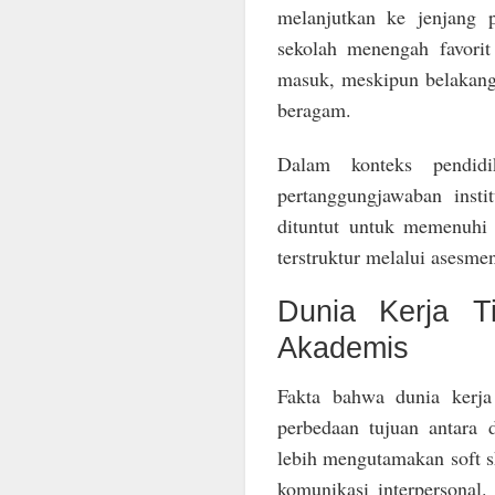
melanjutkan ke jenjang 
sekolah menengah favori
masuk, meskipun belakanga
beragam.
Dalam konteks pendid
pertanggungjawaban insti
dituntut untuk memenuhi 
terstruktur melalui asesmen
Dunia Kerja T
Akademis
Fakta bahwa dunia kerj
perbedaan tujuan antara 
lebih mengutamakan soft s
komunikasi interpersonal.