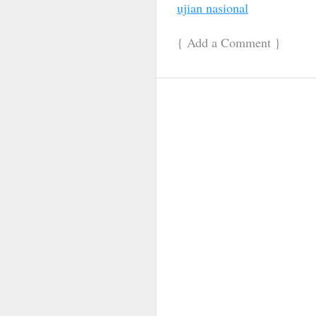
ujian nasional
{
Add a Comment
}