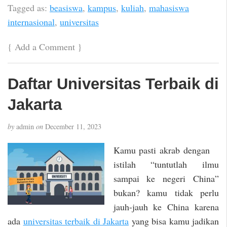
Tagged as:
beasiswa
,
kampus
,
kuliah
,
mahasiswa
internasional
,
universitas
{
Add a Comment
}
Daftar Universitas Terbaik di
Jakarta
by
admin
on
December 11, 2023
Kamu pasti akrab dengan
istilah “tuntutlah ilmu
sampai ke negeri China”
bukan? kamu tidak perlu
jauh-jauh ke China karena
ada
universitas terbaik di Jakarta
yang bisa kamu jadikan