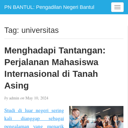
PN BANTUL: Pengadilan Negeri Bantul
T
o
g
g
Tag:
universitas
l
e
n
Menghadapi Tantangan:
a
v
Perjalanan Mahasiswa
i
g
Internasional di Tanah
a
Asing
t
i
o
by
admin
on
May 10, 2024
n
Studi di luar negeri sering
kali dianggap sebagai
pengalaman yang menarik