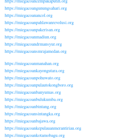
https://miegacoancempakaputih.org
https://miegacoangunungsahari.org
https://miegacoanancol.org
https://miegacoanpahlawanrevolusi.org
https://miegacoanpakerisan.org
https://miegacoanmadiun.org
https://miegacoandrmansyur.org
https://miegacoansmrajamedan.org
https://miegacoanmanahan.org
https://miegacoankayongutara.org
https://miegacoanpohuwato.org
https://miegacoanpulautokongboro.org
https://miegacoanbanyumas.org
https://miegacoanbulukumba.org
https://miegacoanbintang.org
https://miegacoansintangka.org
https://miegacoanbajawa.org
https://miegacoankepulauanmerantiriau.org
https://miegacoankotamobagu.org