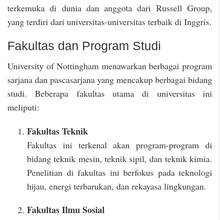
terkemuka di dunia dan anggota dari Russell Group,
yang terdiri dari universitas-universitas terbaik di Inggris.
Fakultas dan Program Studi
University of Nottingham menawarkan berbagai program
sarjana dan pascasarjana yang mencakup berbagai bidang
studi. Beberapa fakultas utama di universitas ini
meliputi:
Fakultas Teknik
Fakultas ini terkenal akan program-program di
bidang teknik mesin, teknik sipil, dan teknik kimia.
Penelitian di fakultas ini berfokus pada teknologi
hijau, energi terbarukan, dan rekayasa lingkungan.
Fakultas Ilmu Sosial