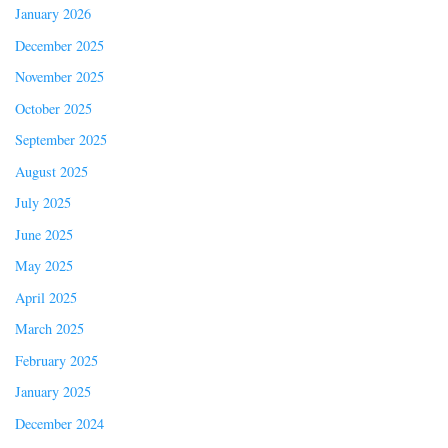
January 2026
December 2025
November 2025
October 2025
September 2025
August 2025
July 2025
June 2025
May 2025
April 2025
March 2025
February 2025
January 2025
December 2024