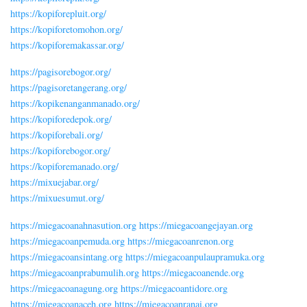
https://kopiforepluit.org/
https://kopiforetomohon.org/
https://kopiforemakassar.org/
https://pagisorebogor.org/
https://pagisoretangerang.org/
https://kopikenanganmanado.org/
https://kopiforedepok.org/
https://kopiforebali.org/
https://kopiforebogor.org/
https://kopiforemanado.org/
https://mixuejabar.org/
https://mixuesumut.org/
https://miegacoanahnasution.org
https://miegacoangejayan.org
https://miegacoanpemuda.org
https://miegacoanrenon.org
https://miegacoansintang.org
https://miegacoanpulaupramuka.org
https://miegacoanprabumulih.org
https://miegacoanende.org
https://miegacoanagung.org
https://miegacoantidore.org
https://miegacoanaceh.org
https://miegacoanranai.org