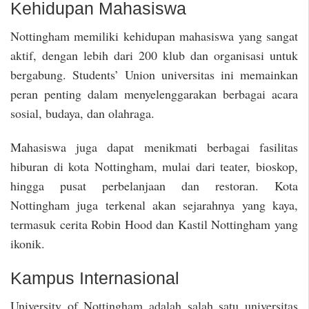
Kehidupan Mahasiswa
Nottingham memiliki kehidupan mahasiswa yang sangat
aktif, dengan lebih dari 200 klub dan organisasi untuk
bergabung. Students’ Union universitas ini memainkan
peran penting dalam menyelenggarakan berbagai acara
sosial, budaya, dan olahraga.
Mahasiswa juga dapat menikmati berbagai fasilitas
hiburan di kota Nottingham, mulai dari teater, bioskop,
hingga pusat perbelanjaan dan restoran. Kota
Nottingham juga terkenal akan sejarahnya yang kaya,
termasuk cerita Robin Hood dan Kastil Nottingham yang
ikonik.
Kampus Internasional
University of Nottingham adalah salah satu universitas