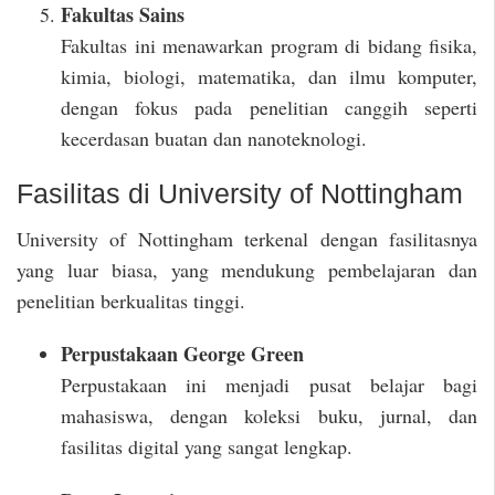
Fakultas Sains
Fakultas ini menawarkan program di bidang fisika,
kimia, biologi, matematika, dan ilmu komputer,
dengan fokus pada penelitian canggih seperti
kecerdasan buatan dan nanoteknologi.
Fasilitas di University of Nottingham
University of Nottingham terkenal dengan fasilitasnya
yang luar biasa, yang mendukung pembelajaran dan
penelitian berkualitas tinggi.
Perpustakaan George Green
Perpustakaan ini menjadi pusat belajar bagi
mahasiswa, dengan koleksi buku, jurnal, dan
fasilitas digital yang sangat lengkap.