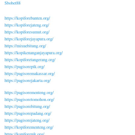
Sbobet88
https://kopiforebanten.org/
https://kopiforejateng.org/
https://kopiforesumut.org/
https://kopiforejayapura.org/
https://mixuebitung.org/
https://kopikenanganjayapura.org/
https://kopiforetangerang.org/
https://pagisorepik.org/
https://pagisoremakassar.org/
https://pagisorejakarta.org/
https://pagisorementeng.org/
https://pagisoretomohon.org/
https://pagisorebitung.org/
https://pagisorepadang.org/
https://pagisorejateng.org/
https://kopiforementeng.org/
https://kopiforepik.org/