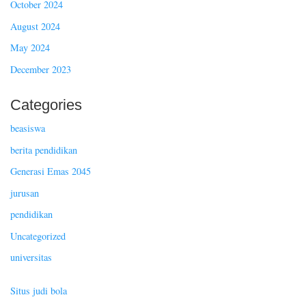
October 2024
August 2024
May 2024
December 2023
Categories
beasiswa
berita pendidikan
Generasi Emas 2045
jurusan
pendidikan
Uncategorized
universitas
Situs judi bola