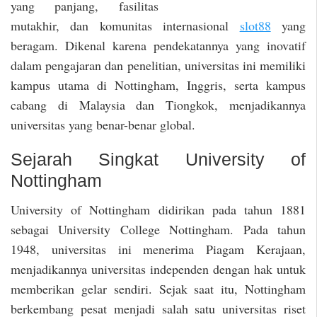
yang panjang, fasilitas
mutakhir, dan komunitas internasional
slot88
yang
beragam. Dikenal karena pendekatannya yang inovatif
dalam pengajaran dan penelitian, universitas ini memiliki
kampus utama di Nottingham, Inggris, serta kampus
cabang di Malaysia dan Tiongkok, menjadikannya
universitas yang benar-benar global.
Sejarah Singkat University of
Nottingham
University of Nottingham didirikan pada tahun 1881
sebagai University College Nottingham. Pada tahun
1948, universitas ini menerima Piagam Kerajaan,
menjadikannya universitas independen dengan hak untuk
memberikan gelar sendiri. Sejak saat itu, Nottingham
berkembang pesat menjadi salah satu universitas riset