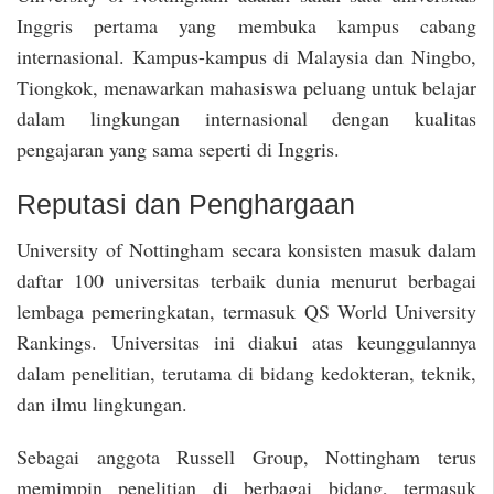
Inggris pertama yang membuka kampus cabang
internasional. Kampus-kampus di Malaysia dan Ningbo,
Tiongkok, menawarkan mahasiswa peluang untuk belajar
dalam lingkungan internasional dengan kualitas
pengajaran yang sama seperti di Inggris.
Reputasi dan Penghargaan
University of Nottingham secara konsisten masuk dalam
daftar 100 universitas terbaik dunia menurut berbagai
lembaga pemeringkatan, termasuk QS World University
Rankings. Universitas ini diakui atas keunggulannya
dalam penelitian, terutama di bidang kedokteran, teknik,
dan ilmu lingkungan.
Sebagai anggota Russell Group, Nottingham terus
memimpin penelitian di berbagai bidang, termasuk