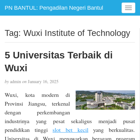
PN BANTUL: Pengadilan Negeri Bantul
T
o
g
g
Tag:
Wuxi Institute of Technology
l
e
n
5 Universitas Terbaik di
a
v
Wuxi
i
g
by
admin
on
January 16, 2025
a
t
Wuxi, kota modern di
i
Provinsi Jiangsu, terkenal
o
dengan perkembangan
n
industrinya yang pesat sekaligus menjadi pusat
pendidikan tinggi
slot bet kecil
yang berkualitas.
Universitas di Wuxi menawarkan beragam program