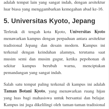
adalah tempat lain yang sangat indah, dengan arsitektur
luar biasa yang menggambarkan kemegahan abad ke-16.
5. Universitas Kyoto, Jepang
Universitas Kyoto
Terletak di tengah kota Kyoto,
menawarkan kampus dengan perpaduan antara arsitektur
tradisional Jepang dan desain modern. Kampus ini
terkenal dengan keindahan alamnya, terutama saat
musim semi dan musim gugur, ketika pepohonan di
sekitar kampus berubah warna, menciptakan
pemandangan yang sangat indah.
Salah satu tempat paling terkenal di kampus ini adalah
Taman Botani Kyoto
, yang menawarkan ruang hijau
yang luas bagi mahasiswa untuk bersantai dan belajar.
Kampus ini juga dikelilingi oleh taman-taman tradisional