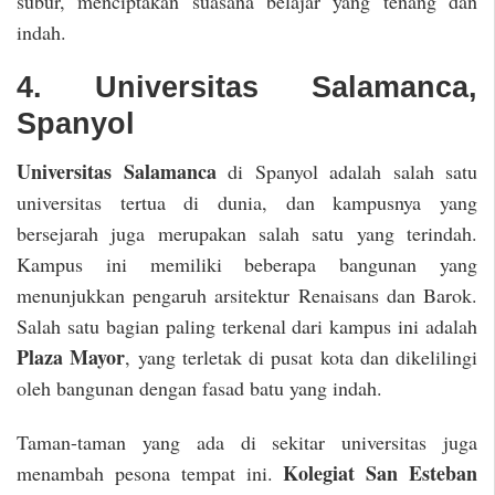
subur, menciptakan suasana belajar yang tenang dan
indah.
4. Universitas Salamanca,
Spanyol
Universitas Salamanca
di Spanyol adalah salah satu
universitas tertua di dunia, dan kampusnya yang
bersejarah juga merupakan salah satu yang terindah.
Kampus ini memiliki beberapa bangunan yang
menunjukkan pengaruh arsitektur Renaisans dan Barok.
Salah satu bagian paling terkenal dari kampus ini adalah
Plaza Mayor
, yang terletak di pusat kota dan dikelilingi
oleh bangunan dengan fasad batu yang indah.
Taman-taman yang ada di sekitar universitas juga
Kolegiat San Esteban
menambah pesona tempat ini.