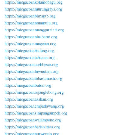
https://miegacoankotamobagu.org
https://miegacoanmurungraya.org
https://miegacoanbimantb.org
https://miegacoannmamuju.org
https://miegacoanmanggaraintt.org
https://miegacoanniasbarat.org
https://miegacoanmagetan.org
https://miegacoanbadung.org
https://miegacoantabanan.org
https://miegacoanacehbesar.org
https://miegacoanluwuutara.org
https://miegacoantobasamosir.org
https://miegacoanbuton.org
https://miegacoanrejanglebong.org
https://miegacoanasahan.org
https://miegacoanempatlawang.org
https://miegacoansimpangampek.org
https://miegacoanwatampone.org
https://miegacoanbaritoutara.org
https://miegacoanpurworejo.org