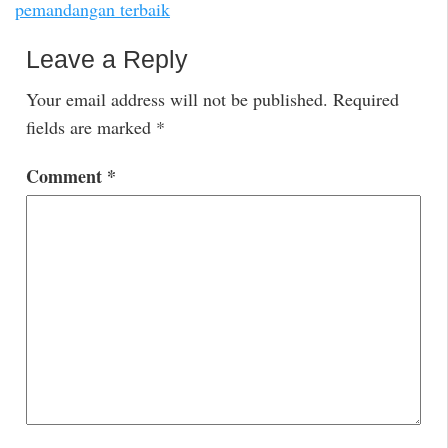
pemandangan terbaik
Leave a Reply
Your email address will not be published.
Required
fields are marked
*
Comment
*