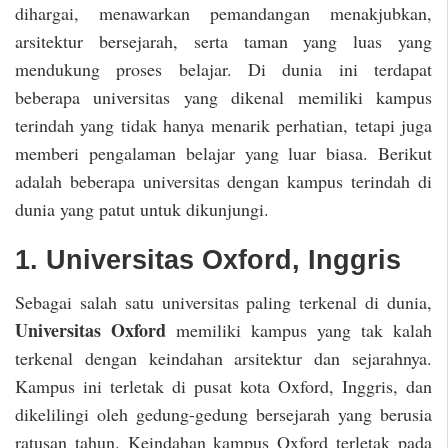
dihargai, menawarkan pemandangan menakjubkan,
arsitektur bersejarah, serta taman yang luas yang
mendukung proses belajar. Di dunia ini terdapat
beberapa universitas yang dikenal memiliki kampus
terindah yang tidak hanya menarik perhatian, tetapi juga
memberi pengalaman belajar yang luar biasa. Berikut
adalah beberapa universitas dengan kampus terindah di
dunia yang patut untuk dikunjungi.
1. Universitas Oxford, Inggris
Sebagai salah satu universitas paling terkenal di dunia,
Universitas Oxford
memiliki kampus yang tak kalah
terkenal dengan keindahan arsitektur dan sejarahnya.
Kampus ini terletak di pusat kota Oxford, Inggris, dan
dikelilingi oleh gedung-gedung bersejarah yang berusia
ratusan tahun. Keindahan kampus Oxford terletak pada