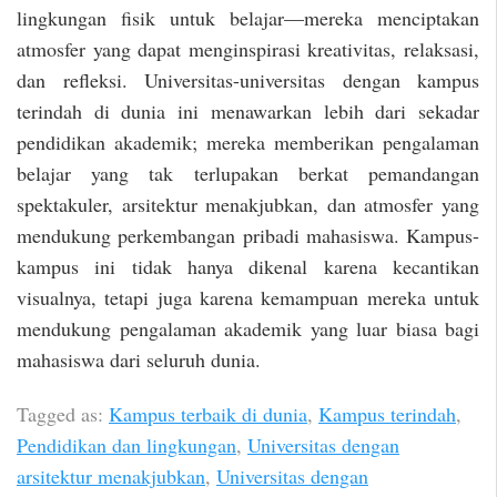
lingkungan fisik untuk belajar—mereka menciptakan
atmosfer yang dapat menginspirasi kreativitas, relaksasi,
dan refleksi. Universitas-universitas dengan kampus
terindah di dunia ini menawarkan lebih dari sekadar
pendidikan akademik; mereka memberikan pengalaman
belajar yang tak terlupakan berkat pemandangan
spektakuler, arsitektur menakjubkan, dan atmosfer yang
mendukung perkembangan pribadi mahasiswa. Kampus-
kampus ini tidak hanya dikenal karena kecantikan
visualnya, tetapi juga karena kemampuan mereka untuk
mendukung pengalaman akademik yang luar biasa bagi
mahasiswa dari seluruh dunia.
Tagged as:
Kampus terbaik di dunia
,
Kampus terindah
,
Pendidikan dan lingkungan
,
Universitas dengan
arsitektur menakjubkan
,
Universitas dengan