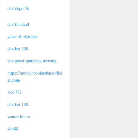
slot depo 5k
slot thailand
gates of olympus
slot bet 200
slot gacor gampang menang
https://moonchocolatebarsoffici
al.com/
slot 777
slot bet 100
scatter hitam
slot88