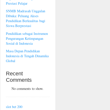
Prestasi Pelajar
SNMB Madrasah Unggulan
Dibuka: Peluang Akses
Pendidikan Berkualitas bagi
Siswa Berprestasi
Pendidikan sebagai Instrumen
Pengurangan Ketimpangan
Sosial di Indonesia
Masa Depan Pendidikan
Indonesia di Tengah Dinamika
Global
Recent
Comments
No comments to show.
slot bet 200