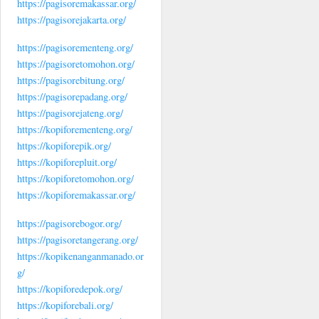
https://pagisoremakassar.org/
https://pagisorejakarta.org/
https://pagisorementeng.org/
https://pagisoretomohon.org/
https://pagisorebitung.org/
https://pagisorepadang.org/
https://pagisorejateng.org/
https://kopiforementeng.org/
https://kopiforepik.org/
https://kopiforepluit.org/
https://kopiforetomohon.org/
https://kopiforemakassar.org/
https://pagisorebogor.org/
https://pagisoretangerang.org/
https://kopikenanganmanado.or
g/
https://kopiforedepok.org/
https://kopiforebali.org/