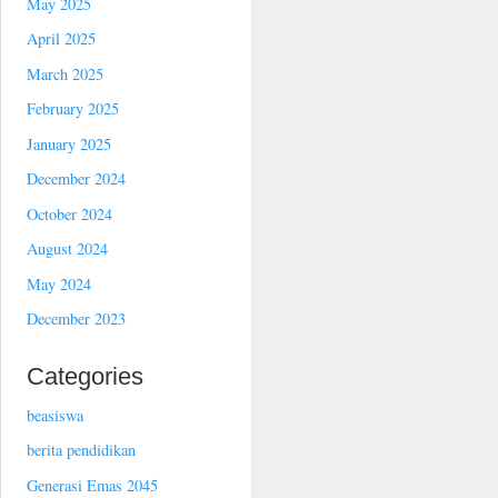
May 2025
April 2025
March 2025
February 2025
January 2025
December 2024
October 2024
August 2024
May 2024
December 2023
Categories
beasiswa
berita pendidikan
Generasi Emas 2045