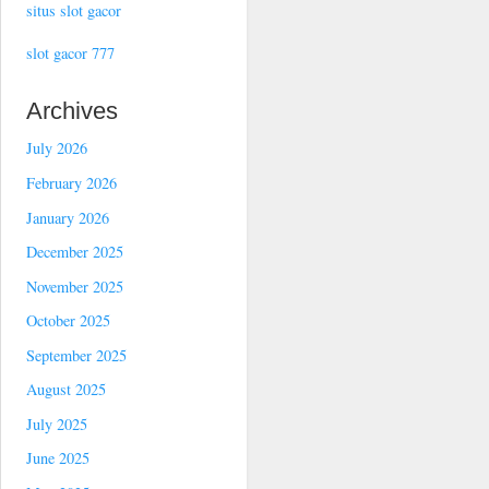
situs slot gacor
slot gacor 777
Archives
July 2026
February 2026
January 2026
December 2025
November 2025
October 2025
September 2025
August 2025
July 2025
June 2025