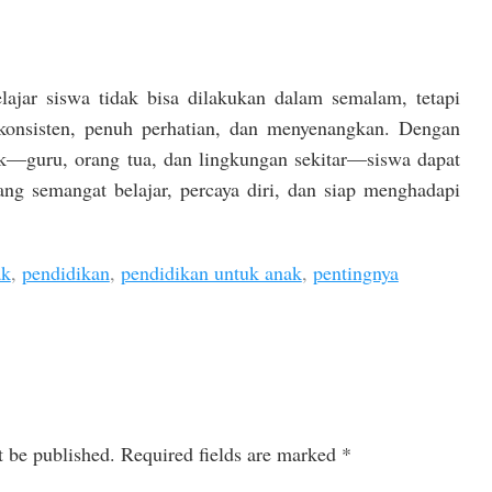
lajar siswa tidak bisa dilakukan dalam semalam, tetapi
konsisten, penuh perhatian, dan menyenangkan. Dengan
k—guru, orang tua, dan lingkungan sekitar—siswa dapat
ng semangat belajar, percaya diri, dan siap menghadapi
ak
,
pendidikan
,
pendidikan untuk anak
,
pentingnya
t be published.
Required fields are marked
*