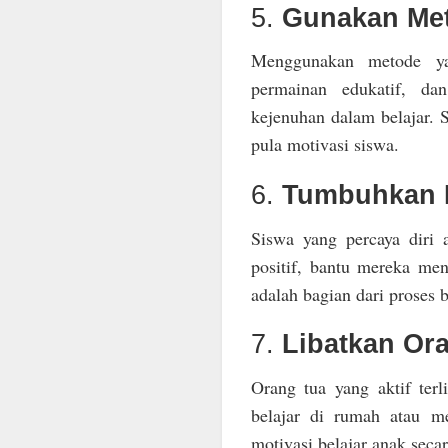
5.
Gunakan Met
Menggunakan metode yang
permainan edukatif, da
kejenuhan dalam belajar.
pula motivasi siswa.
6.
Tumbuhkan R
Siswa yang percaya diri 
positif, bantu mereka me
adalah bagian dari proses b
7.
Libatkan Or
Orang tua yang aktif ter
belajar di rumah atau 
motivasi belajar anak secar