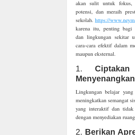
akan sulit untuk fokus
potensi, dan meraih pres
sekolah.
https://www.neyma
karena itu, penting bagi 
dan lingkungan sekitar 
cara-cara efektif dalam m
maupun eksternal.
1.
Ciptaka
Menyenangkan
Lingkungan belajar yang
meningkatkan semangat sis
yang interaktif dan tid
dengan menyediakan ruang 
2.
Berikan Apr