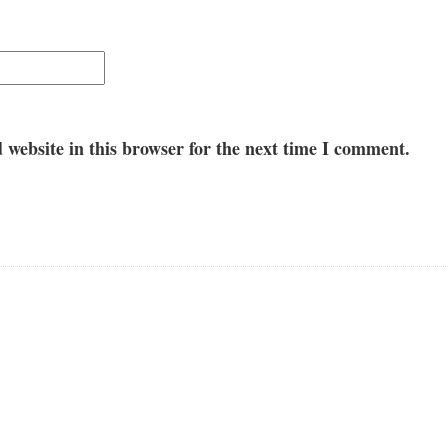
website in this browser for the next time I comment.