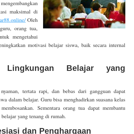
, mengembangkan
tasi maksimal di
r88.online/
Oleh
guru, orang tua,
untuk mengetahui
eningkatkan motivasi belajar siswa, baik secara internal
n Lingkungan Belajar yang
 nyaman, tertata rapi, dan bebas dari gangguan dapat
wa dalam belajar. Guru bisa menghadirkan suasana kelas
ak membosankan. Sementara orang tua dapat membantu
belajar yang tenang di rumah.
esiasi dan Penghargaan