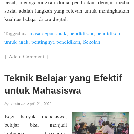
pesat, menggabungkan dunia pendidikan dengan media
sosial adalah langkah yang relevan untuk meningkatkan
kualitas belajar di era digital.
Tagged as:
masa depan anak
,
pendidikan
,
pendidikan
untuk anak
,
pentingnya pendidikan
,
Sekolah
{
Add a Comment
}
Teknik Belajar yang Efektif
untuk Mahasiswa
by
admin
on
April 21, 2025
Bagi banyak mahasiswa,
belajar bisa menjadi
tantangan tersendiri.