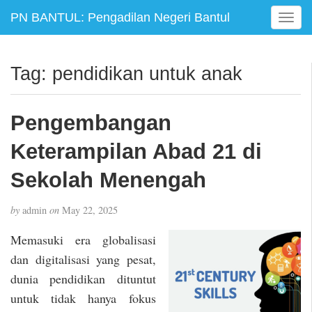
PN BANTUL: Pengadilan Negeri Bantul
T
o
g
g
Tag:
pendidikan untuk anak
l
e
n
Pengembangan
a
v
Keterampilan Abad 21 di
i
g
Sekolah Menengah
a
t
by
admin
on
May 22, 2025
i
o
Memasuki era globalisasi
n
dan digitalisasi yang pesat,
dunia pendidikan dituntut
untuk tidak hanya fokus